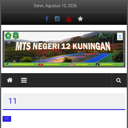
Lompat
Senin, Agustus 10, 2026
ke
konten
MTSN
12
KUNINGAN
11
11