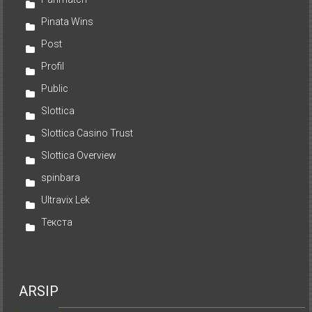
Pinata Wins
Post
Profil
Public
Slottica
Slottica Casino Trust
Slottica Overview
spinbara
Ultravix Lek
Текста
ARSIP