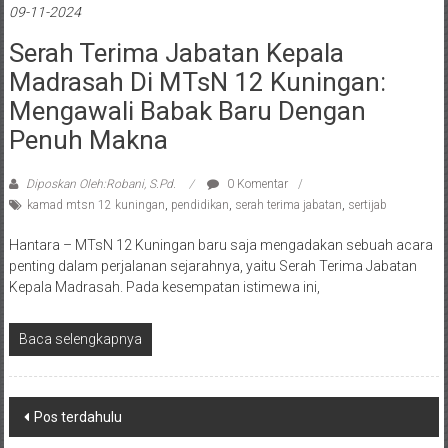
09-11-2024
Serah Terima Jabatan Kepala
Madrasah Di MTsN 12 Kuningan:
Mengawali Babak Baru Dengan
Penuh Makna
Diposkan Oleh:Robani, S.Pd.
0 Komentar
kamad mtsn 12 kuningan
,
pendidikan
,
serah terima jabatan
,
sertijab
Hantara – MTsN 12 Kuningan baru saja mengadakan sebuah acara
penting dalam perjalanan sejarahnya, yaitu Serah Terima Jabatan
Kepala Madrasah. Pada kesempatan istimewa ini,
Baca selengkapnya
Navigasi
Pos terdahulu