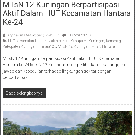
MTsN 12 Kuningan Berpartisipasi
Aktif Dalam HUT Kecamatan Hantara
Ke-24
Diposkan Oleh:Robani, S.Pd.
0 Komentar
HUT Kecamatan Hantara
,
Jalan santai
,
Kabupaten Kuningan
,
Kemenag
Kabupaten Kuningan
,
menara12k
,
MTsN 12 Kuningan
,
MTsN Hantara
MTsN 12 Kuningan Berpartisipasi Aktif dalam HUT Kecamatan
Hantara ke-24 MTsN 12 Kuningan memperlihatkan rasa tanggung
jawab dan kepedulian terhadap lingkungan sekitar dengan
berpartisipasi
Baca selengkapnya