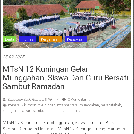
Berita
Humas
Keagamaan
Kesiswaan
25-02-2025
MTsN 12 Kuningan Gelar
Munggahan, Siswa Dan Guru Bersatu
Sambut Ramadan
Diposkan Oleh:Robani, S.Pd.
0 Komentar
menara12k
,
mtsn12kuningan
,
mtsnhantara
,
munggahan
,
mushafahah
,
salingmemaafkan
,
sambutramadan
,
tarhibramadan
MTsN 12 Kuningan Gelar Munggahan, Siswa dan Guru Bersatu
Sambut Ramadan Hantara – MTsN 12 Kuningan menggelar acara