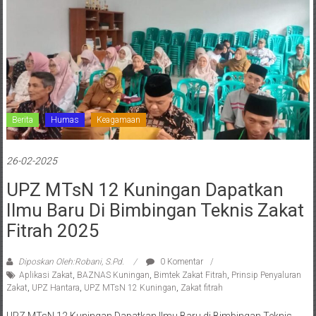
Berita
Humas
Keagamaan
26-02-2025
UPZ MTsN 12 Kuningan Dapatkan
Ilmu Baru Di Bimbingan Teknis Zakat
Fitrah 2025
Diposkan Oleh:Robani, S.Pd.
0 Komentar
Aplikasi Zakat
,
BAZNAS Kuningan
,
Bimtek Zakat Fitrah
,
Prinsip Penyaluran
Zakat
,
UPZ Hantara
,
UPZ MTsN 12 Kuningan
,
Zakat fitrah
UPZ MTsN 12 Kuningan Dapatkan Ilmu Baru di Bimbingan Teknis