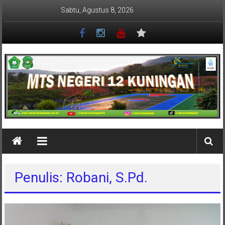
Lompat
Sabtu, Agustus 8, 2026
ke
konten
MTSN
12
KUNINGAN
Penulis:
Robani, S.Pd.