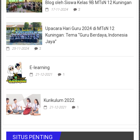
Blog oleh Siswa Kelas 9B MTsN 12 Kuningan
17-11-2024
2
Upacara Hari Guru 2024 di MTsN 12
Kuningan: Tema “Guru Berdaya, Indonesia
Jaya”
25-11-2024
2
E-learning
21-12-2021
1
Kurikulum 2022
21-12-2021
1
SITUS PENTING