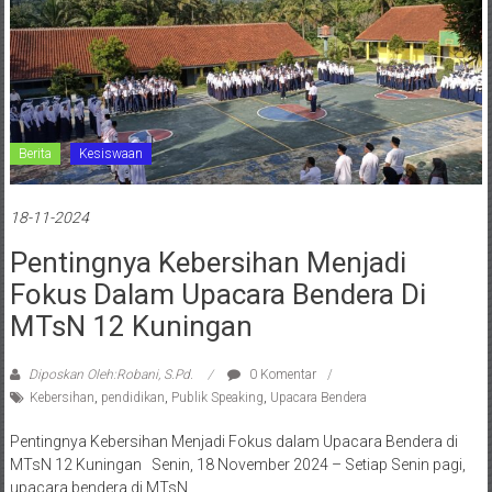
Berita
Kesiswaan
18-11-2024
Pentingnya Kebersihan Menjadi
Fokus Dalam Upacara Bendera Di
MTsN 12 Kuningan
Diposkan Oleh:Robani, S.Pd.
0 Komentar
Kebersihan
,
pendidikan
,
Publik Speaking
,
Upacara Bendera
Pentingnya Kebersihan Menjadi Fokus dalam Upacara Bendera di
MTsN 12 Kuningan Senin, 18 November 2024 – Setiap Senin pagi,
upacara bendera di MTsN