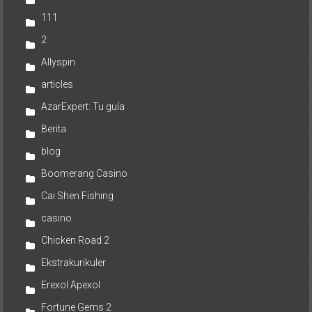
111
2
Allyspin
articles
AzarExpert: Tu guía
Berita
blog
Boomerang Casino
Cai Shen Fishing
casino
Chicken Road 2
Ekstrakurikuler
Erexol Apexol
Fortune Gems 2