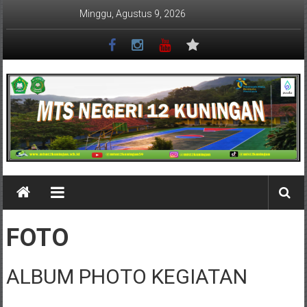
Lompat
Minggu, Agustus 9, 2026
ke
konten
MTSN
12
KUNINGAN
FOTO
ALBUM PHOTO KEGIATAN