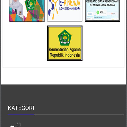
KATEGORI
11