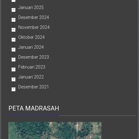
Januari 2025
Desember 2024
November 2024
Oktober 2024
Januari 2024
Desember 2023
Februari 2023
Januari 2022
Desember 2021
PETA MADRASAH