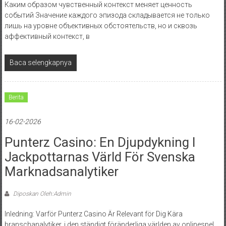
Каким образом чувственный контекст меняет ценность
событий Значение каждого эпизода складывается не только
лишь на уровне объективных обстоятельств, но и сквозь
аффективный контекст, в
Baca selengkapnya
Berita
16-02-2026
Punterz Casino: En Djupdykning I
Jackpottarnas Värld För Svenska
Marknadsanalytiker
Diposkan Oleh:Admin
Inledning: Varför Punterz Casino Är Relevant för Dig Kära
branschanalytiker, i den ständigt föränderliga världen av onlinespel