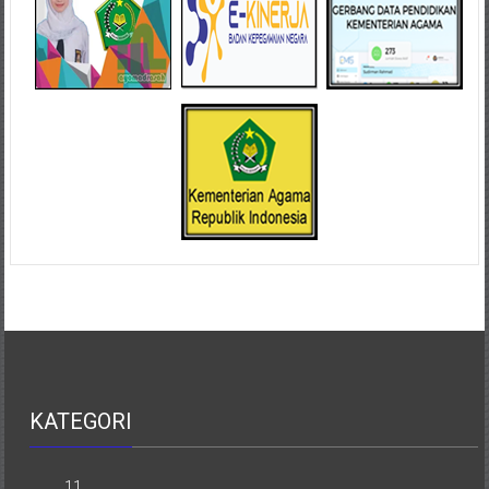
KATEGORI
11