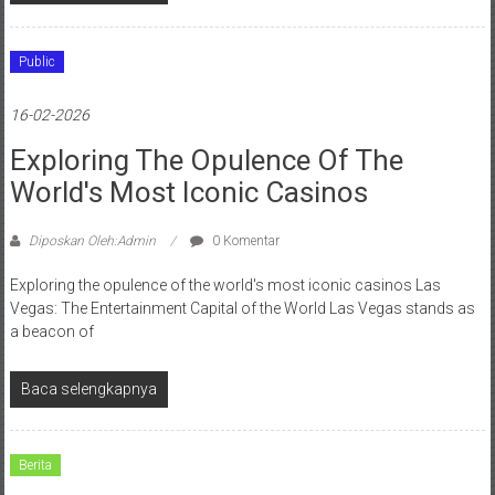
Public
16-02-2026
Exploring The Opulence Of The
World's Most Iconic Casinos
Diposkan Oleh:Admin
0 Komentar
Exploring the opulence of the world's most iconic casinos Las
Vegas: The Entertainment Capital of the World Las Vegas stands as
a beacon of
Baca selengkapnya
Berita