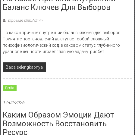
Баланс Ключев Для Выборов
Diposkan Oleh:Admin
По какой причине внутренний баланс ключев для выборов
Принятие постановлений выступает собой сложный
психофизиологический ход, в каковом статус глубинного
уравновешенности играет главную задачу. риобет
Baca selengkapnya
Berita
17-02-2026
Каким Образом Эмоции Дают
Возможность Восстановить
Ресурс