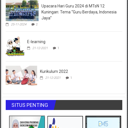
Upacara Hari Guru 2024 di MTsN 12
Kuningan: Tema “Guru Berdaya, Indonesia
Jaya”
25-11-2024
2
E-learning
21-12-2021
1
Kurikulum 2022
21-12-2021
1
SITUS PENTING