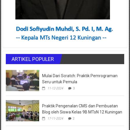
ARTIKEL POPULER
Mulai Dari Scratch: Praktik Pemrograman
Seru untuk Pemula
11-12-2024
3
Praktik Pengenalan CMS dan Pembuatan
Blog oleh Siswa Kelas 9B MTsN 12 Kuningan
17-11-2024
2