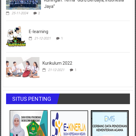
Jaya”
25-11-2024
2
E-learning
21-12-2021
1
Kurikulum 2022
21-12-2021
1
SITUS PENTING