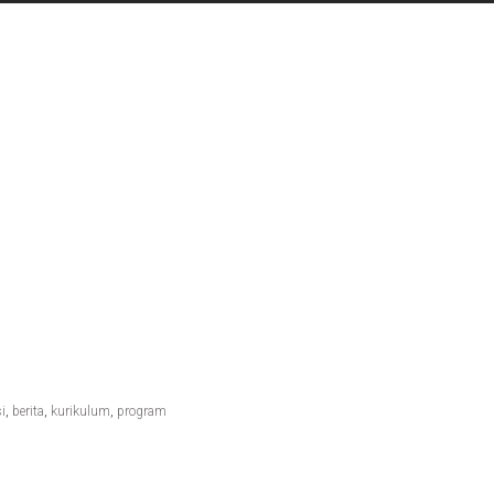
i
,
berita
,
kurikulum
,
program