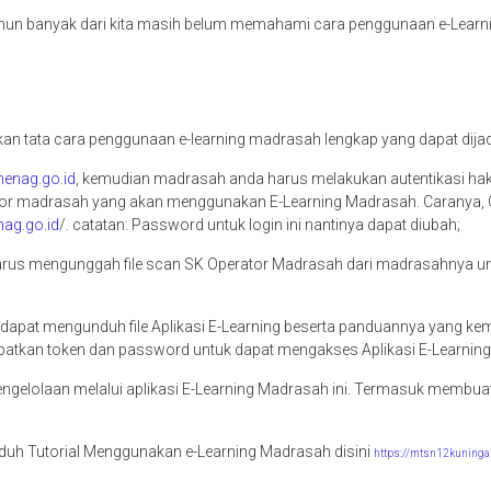
un banyak dari kita masih belum memahami cara penggunaan e-Learning 
n tata cara penggunaan e-learning madrasah lengkap yang dapat dijadi
menag.go.id
, kemudian madrasah anda harus melakukan autentikasi hak 
erator madrasah yang akan menggunakan E-Learning Madrasah. Caranya
nag.go.id
/. catatan: Password untuk login ini nantinya dapat diubah;
arus mengunggah file scan SK Operator Madrasah dari madrasahnya untuk
an dapat mengunduh file Aplikasi E-Learning beserta panduannya yang ke
patkan token dan password untuk dapat mengakses Aplikasi E-Learning 
gelolaan melalui aplikasi E-Learning Madrasah ini. Termasuk membuat 
uh Tutorial Menggunakan e-Learning Madrasah disini
https://mtsn12kuninga