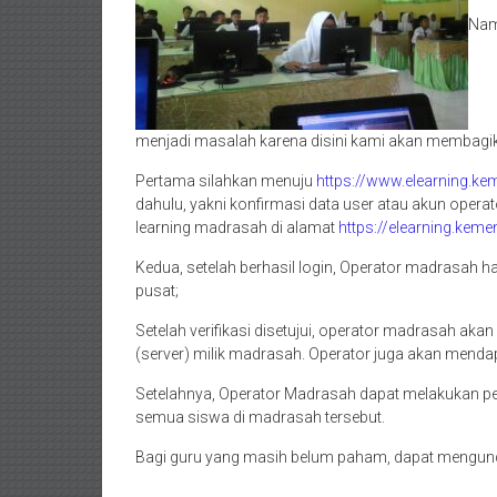
Nam
menjadi masalah karena disini kami akan membagika
Pertama silahkan menuju
https://www.elearning.ke
dahulu, yakni konfirmasi data user atau akun op
learning madrasah di alamat
https://elearning.keme
Kedua, setelah berhasil login, Operator madrasah h
pusat;
Setelah verifikasi disetujui, operator madrasah ak
(server) milik madrasah. Operator juga akan menda
Setelahnya, Operator Madrasah dapat melakukan pen
semua siswa di madrasah tersebut.
Bagi guru yang masih belum paham, dapat mengund