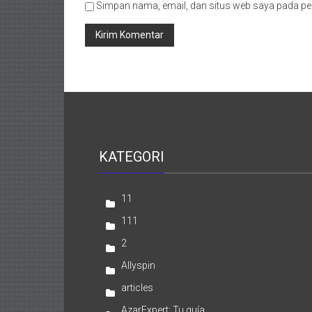
Simpan nama, email, dan situs web saya pada pe
KATEGORI
11
111
2
Allyspin
articles
AzarExpert: Tu guía