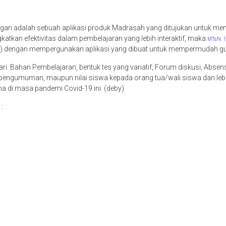
ngan adalah sebuah aplikasi produk Madrasah yang ditujukan untuk m
ngkatkan efektivitas dalam pembelajaran yang lebih interaktif, maka
MTsN 1
ning) dengan mempergunakan aplikasi yang dibuat untuk mempermudah 
 dari: Bahan Pembelajaran, bentuk tes yang variatif, Forum diskusi, Absens
engumuman, maupun nilai siswa kepada orang tua/wali siswa dan lebih 
di masa pandemi Covid-19 ini. (deby)
: