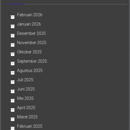
Februari 2026
Januari 2026
Desember 2025
November 2025
Oktober 2025
September 2025
Agustus 2025
Juli 2025
Juni 2025
Mei 2025
April 2025
Maret 2025
Februari 2025