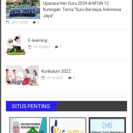
Upacara Hari Guru 2024 di MTsN 12
Kuningan: Tema “Guru Berdaya, Indonesia
Jaya”
25-11-2024
2
E-learning
21-12-2021
1
Kurikulum 2022
21-12-2021
1
SITUS PENTING