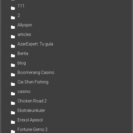
111
2
Allyspin
articles
AzarExpert: Tu guía
Berita
blog
Boomerang Casino
Cai Shen Fishing
casino
Chicken Road 2
Ekstrakurikuler
Erexol Apexol
Fortune Gems 2