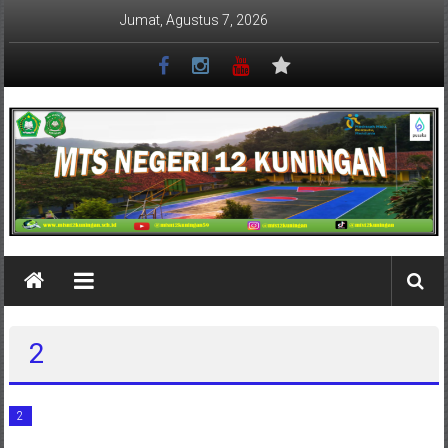
Lompat
Jumat, Agustus 7, 2026
ke
konten
MTSN
12
KUNINGAN
2
2