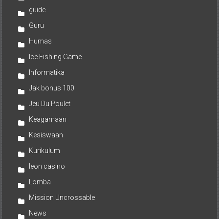
guide
Guru
Humas
Ice Fishing Game
Informatika
Jak bonus 100
Jeu Du Poulet
Keagamaan
Kesiswaan
Kurikulum
leon casino
Lomba
Mission Uncrossable
News