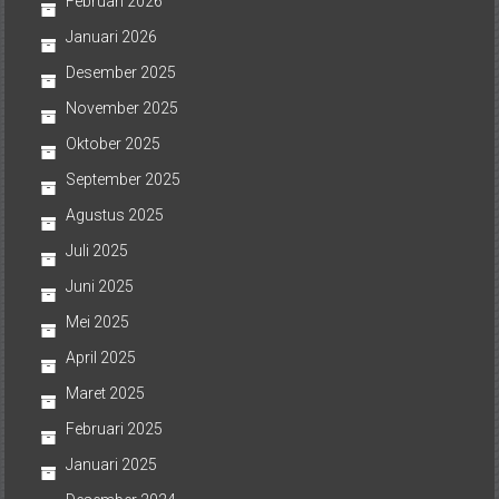
Februari 2026
Januari 2026
Desember 2025
November 2025
Oktober 2025
September 2025
Agustus 2025
Juli 2025
Juni 2025
Mei 2025
April 2025
Maret 2025
Februari 2025
Januari 2025