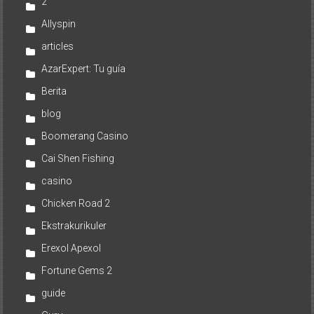
2
Allyspin
articles
AzarExpert: Tu guía
Berita
blog
Boomerang Casino
Cai Shen Fishing
casino
Chicken Road 2
Ekstrakurikuler
Erexol Apexol
Fortune Gems 2
guide