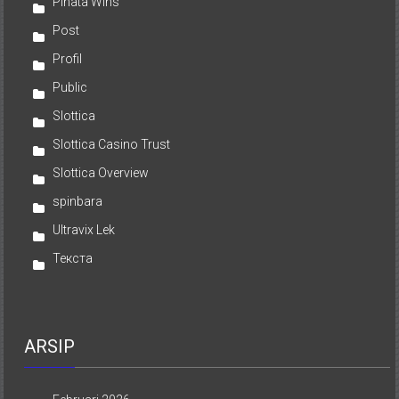
Pinata Wins
Post
Profil
Public
Slottica
Slottica Casino Trust
Slottica Overview
spinbara
Ultravix Lek
Текста
ARSIP