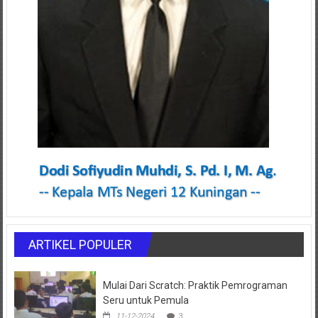
ARTIKEL POPULER
Mulai Dari Scratch: Praktik Pemrograman
Seru untuk Pemula
11-12-2024
3