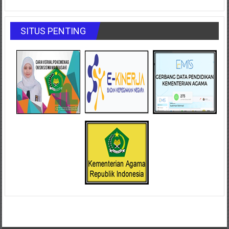
SITUS PENTING