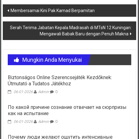
Navigasi
Membersamai Kini Pak Kamad Berpamitan
pos
Serah Terima Jabatan Kepala Madrasah di MTsN 12 Kuningan:
Mengawali Babak Baru dengan Penuh Makna
Mungkin Anda Menyukai
Biztonságos Online Szerencsejáték Kezdőknek:
Útmutató a Tudatos Játékhoz
06-01-2026
Admin
0
По какой причине сознание отвечает на сюрпризы
как на испытание
06-01-2026
Admin
0
Почему люди желают ощутить интенсивные