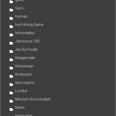
Guru
Humas
Ice Fishing Game
Informatika
Jak bonus 100
Jeu Du Poulet
Keagamaan
Kesiswaan
Kurikulum
leon casino
Lomba
Mission Uncrossable
News
Parimatch