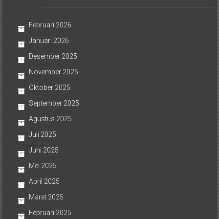
Februari 2026
Januari 2026
Desember 2025
November 2025
Oktober 2025
September 2025
Agustus 2025
Juli 2025
Juni 2025
Mei 2025
April 2025
Maret 2025
Februari 2025