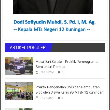
ARTIKEL POPULER
Mulai Dari Scratch: Praktik Pemrograman
Seru untuk Pemula
11-12-2024
3
Praktik Pengenalan CMS dan Pembuatan
Blog oleh Siswa Kelas 9B MTsN 12 Kuningan
17-11-2024
2