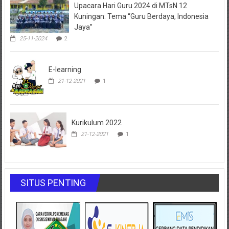
Upacara Hari Guru 2024 di MTsN 12
Kuningan: Tema “Guru Berdaya, Indonesia
Jaya”
25-11-2024
2
E-learning
21-12-2021
1
Kurikulum 2022
21-12-2021
1
SITUS PENTING