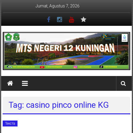
Lompat
Jumat, Agustus 7, 2026
ke
konten
MTSN
12
KUNINGAN
Tag: casino pinco online KG
Текста