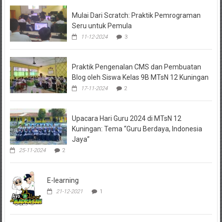
Mulai Dari Scratch: Praktik Pemrograman
Seru untuk Pemula
11-12-2024
3
Praktik Pengenalan CMS dan Pembuatan
Blog oleh Siswa Kelas 9B MTsN 12 Kuningan
17-11-2024
2
Upacara Hari Guru 2024 di MTsN 12
Kuningan: Tema “Guru Berdaya, Indonesia
Jaya”
25-11-2024
2
E-learning
21-12-2021
1