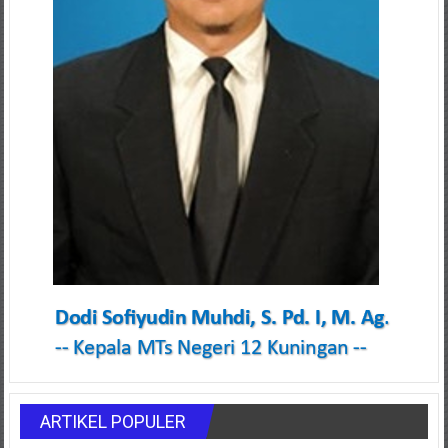
ARTIKEL POPULER