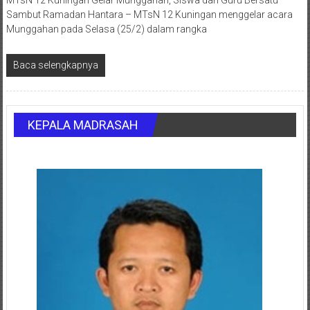
Sambut Ramadan Hantara – MTsN 12 Kuningan menggelar acara
Munggahan pada Selasa (25/2) dalam rangka
Baca selengkapnya
KEPALA MADRASAH