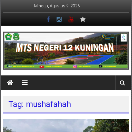
Lompat
Minggu, Agustus 9, 2026
ke
konten
MTSN
12
KUNINGAN
Tag: mushafahah