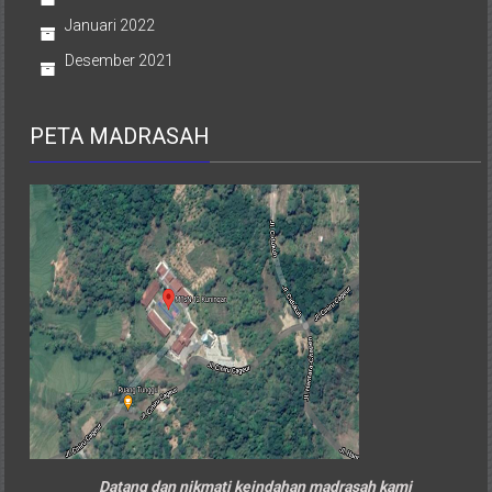
Januari 2022
Desember 2021
PETA MADRASAH
Datang dan nikmati keindahan madrasah kami