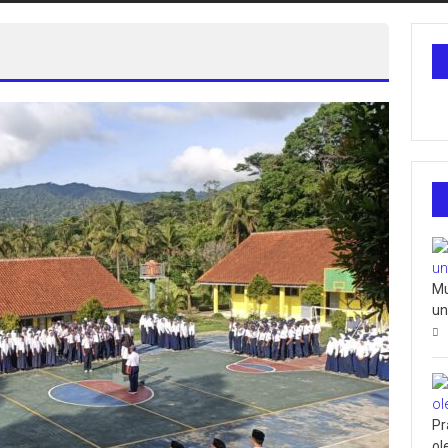
Mu
un
Pr
ol