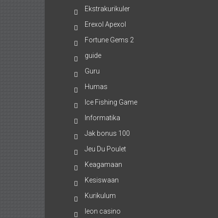
Ekstrakurikuler
Erexol Apexol
Fortune Gems 2
guide
Guru
Humas
Ice Fishing Game
Informatika
Jak bonus 100
Jeu Du Poulet
Keagamaan
Kesiswaan
Kurikulum
leon casino