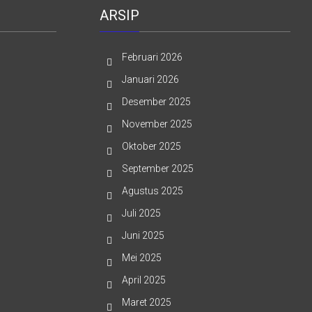
ARSIP
Februari 2026
Januari 2026
Desember 2025
November 2025
Oktober 2025
September 2025
Agustus 2025
Juli 2025
Juni 2025
Mei 2025
April 2025
Maret 2025