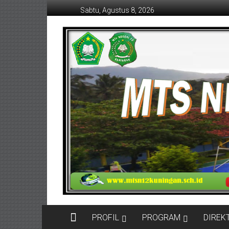
Lompat
Sabtu, Agustus 8, 2026
ke
konten
MTSN
12
KUNINGAN
PROFIL
PROGRAM
DIREK