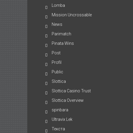
Lomba
Mission Uncrossable
News
Parimatch
Pinata Wins
Post
Profil
Public
Slottica
Slottica Casino Trust
Slottica Overview
spinbara
Ultravix Lek
Текста