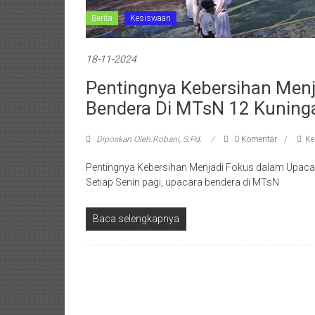
Berita
Kesiswaan
18-11-2024
Pentingnya Kebersihan Men
Bendera Di MTsN 12 Kuning
Diposkan Oleh:Robani, S.Pd.
0 Komentar
Ke
Pentingnya Kebersihan Menjadi Fokus dalam Upaca
Setiap Senin pagi, upacara bendera di MTsN
Baca selengkapnya