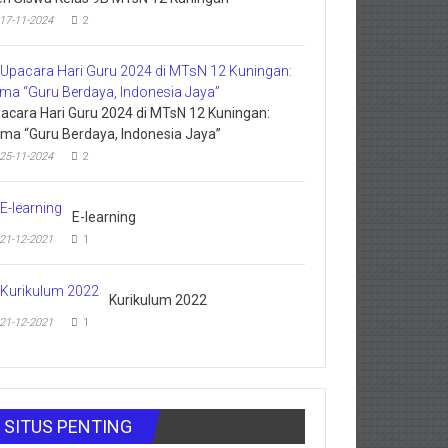
17-11-2024
2
acara Hari Guru 2024 di MTsN 12 Kuningan:
ma “Guru Berdaya, Indonesia Jaya”
25-11-2024
2
E-learning
21-12-2021
1
Kurikulum 2022
21-12-2021
1
SITUS PENTING