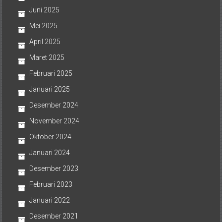
Juni 2025
Mei 2025
April 2025
Maret 2025
Februari 2025
Januari 2025
Desember 2024
November 2024
Oktober 2024
Januari 2024
Desember 2023
Februari 2023
Januari 2022
Desember 2021