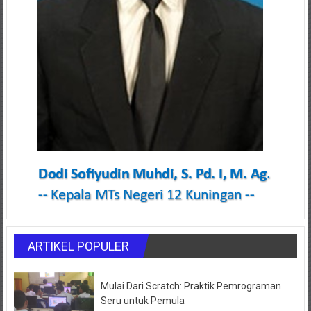
ARTIKEL POPULER
Mulai Dari Scratch: Praktik Pemrograman
Seru untuk Pemula