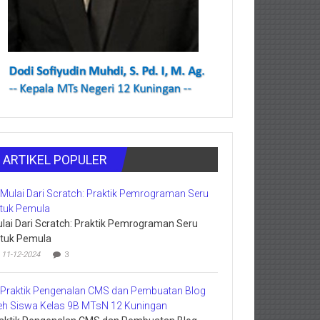
ARTIKEL POPULER
lai Dari Scratch: Praktik Pemrograman Seru
tuk Pemula
11-12-2024
3