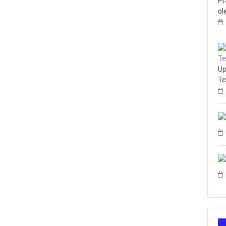
Pr
ol
Up
Te