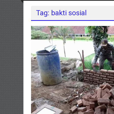
Tag: bakti sosial