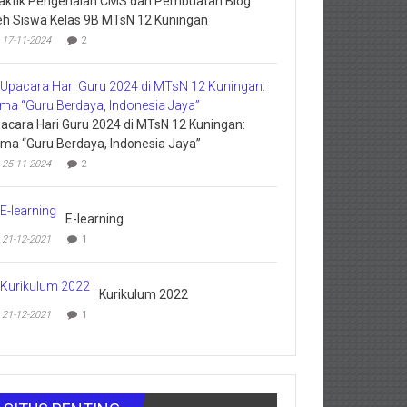
aktik Pengenalan CMS dan Pembuatan Blog
eh Siswa Kelas 9B MTsN 12 Kuningan
17-11-2024
2
acara Hari Guru 2024 di MTsN 12 Kuningan:
ma “Guru Berdaya, Indonesia Jaya”
25-11-2024
2
E-learning
21-12-2021
1
Kurikulum 2022
21-12-2021
1