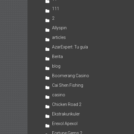
111
2
Allyspin
articles
AzarExpert: Tu guía
Berita
blog
Boomerang Casino
Cai Shen Fishing
casino
Chicken Road 2
Ekstrakurikuler
Erexol Apexol
Fortune Gems 2