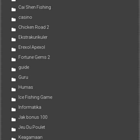
Cai Shen Fishing
casino
Chicken Road 2
Ekstrakurikuler
Erexol Apexol
Fortune Gems 2
guide
Guru
Humas
Ice Fishing Game
Informatika
Jak bonus 100
Jeu Du Poulet
Keagamaan