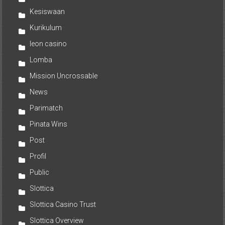
Kesiswaan
Kurikulum
leon casino
Lomba
Mission Uncrossable
News
Parimatch
Pinata Wins
Post
Profil
Public
Slottica
Slottica Casino Trust
Slottica Overview