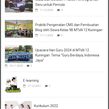
Seru untuk Pemula
11-12-2024
3
Praktik Pengenalan CMS dan Pembuatan
Blog oleh Siswa Kelas 9B MTsN 12 Kuningan
17-11-2024
2
Upacara Hari Guru 2024 di MTsN 12
Kuningan: Tema “Guru Berdaya, Indonesia
Jaya”
25-11-2024
2
E-learning
21-12-2021
1
Kurikulum 2022