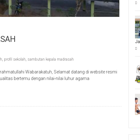
ASAH
Ja
ah
,
profil sekolah
,
sambutan kepala madrasah
hmatullahi Wabarakatuh, Selamat datang di website resmi
litas bertemu dengan nilai-nilai luhur agama