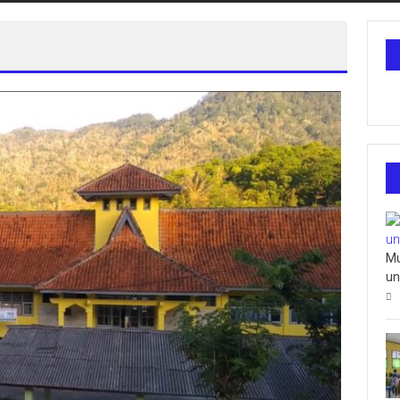
Mu
un