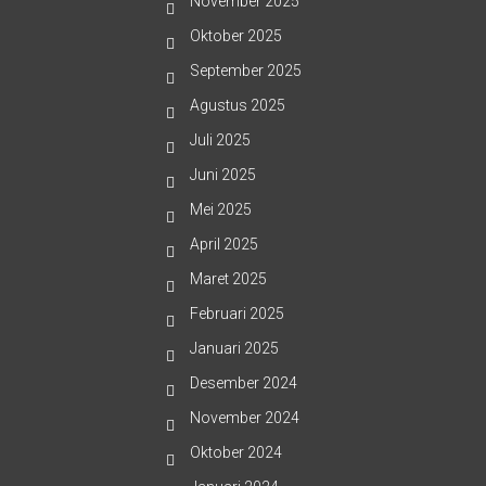
November 2025
Oktober 2025
September 2025
Agustus 2025
Juli 2025
Juni 2025
Mei 2025
April 2025
Maret 2025
Februari 2025
Januari 2025
Desember 2024
November 2024
Oktober 2024