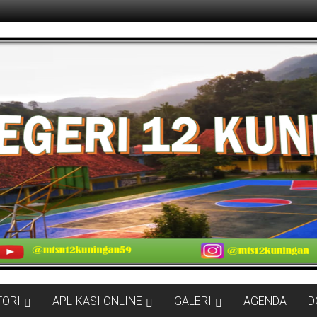
TORI
APLIKASI ONLINE
GALERI
AGENDA
D