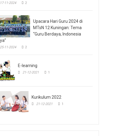
17-11-2024
2
Upacara Hari Guru 2024 di
MTsN 12 Kuningan: Tema
“Guru Berdaya, Indonesia
ya”
25-11-2024
2
E-learning
21-12-2021
1
Kurikulum 2022
21-12-2021
1