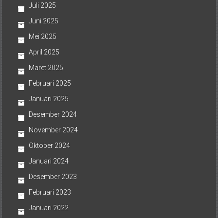
Juli 2025
Juni 2025
Mei 2025
April 2025
Maret 2025
Februari 2025
Januari 2025
Desember 2024
November 2024
Oktober 2024
Januari 2024
Desember 2023
Februari 2023
Januari 2022