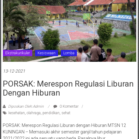
Ekstrakurikuler
Kesiswaan
Lomba
13-12-2021
PORSAK: Merespon Regulasi Liburan
Dengan Hiburan
Diposkan Oleh:Admin
0 Komentar
kesehatan
,
olahraga
,
pendidkan
,
sehat
PORSAK: Merespon Regulasi Liburan dengan Hiburan MTSN 12
KUNINGAN – Memasuki akhir semester ganjil tahun pelajaran
2021/2022 ini ada sesuatu yang beda. Pasalnya libur