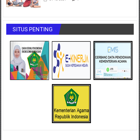
SITUS PENTING