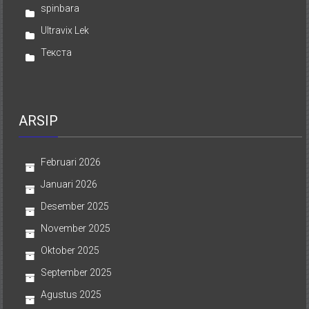
spinbara
Ultravix Lek
Текста
ARSIP
Februari 2026
Januari 2026
Desember 2025
November 2025
Oktober 2025
September 2025
Agustus 2025