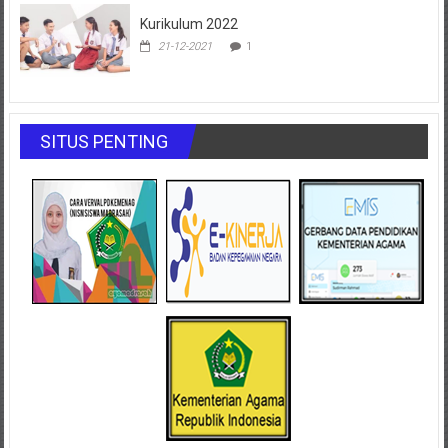
Kurikulum 2022
21-12-2021
1
SITUS PENTING