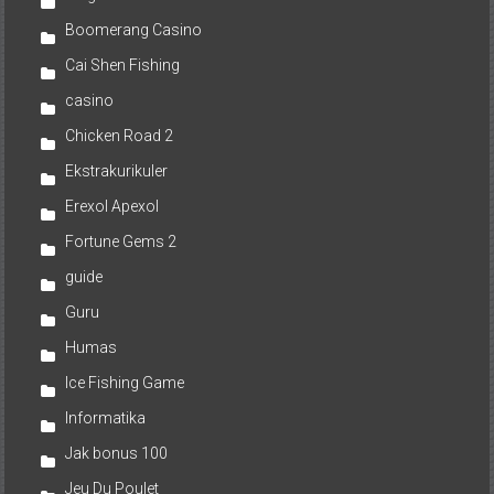
Boomerang Casino
Cai Shen Fishing
casino
Chicken Road 2
Ekstrakurikuler
Erexol Apexol
Fortune Gems 2
guide
Guru
Humas
Ice Fishing Game
Informatika
Jak bonus 100
Jeu Du Poulet