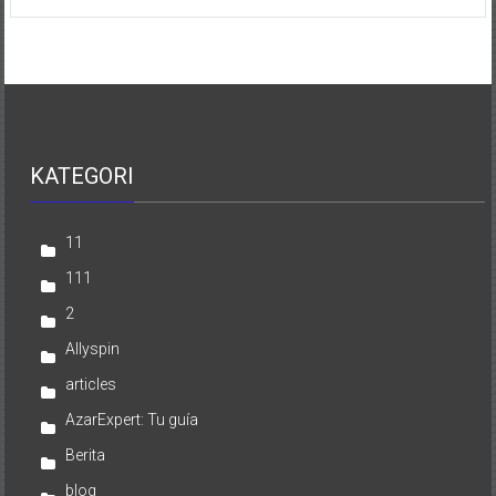
KATEGORI
11
111
2
Allyspin
articles
AzarExpert: Tu guía
Berita
blog