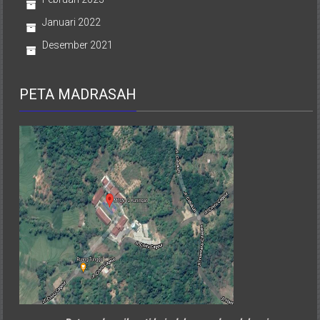
Januari 2022
Desember 2021
PETA MADRASAH