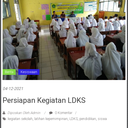
Berita
Kesiswaan
04-12-2021
Persiapan Kegiatan LDKS
Diposkan Oleh:Admin
0 Komentar
kegiatan sekolah
,
latihan kepemimpinan
,
LDKS
,
pendidikan
,
siswa