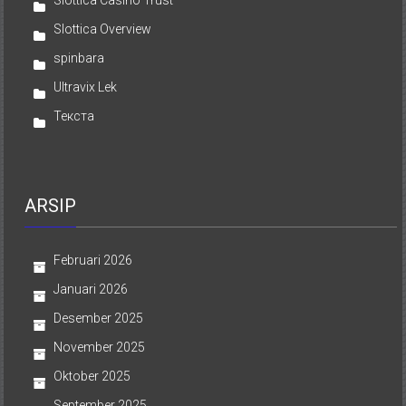
Slottica Overview
spinbara
Ultravix Lek
Текста
ARSIP
Februari 2026
Januari 2026
Desember 2025
November 2025
Oktober 2025
September 2025