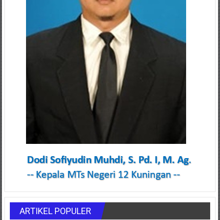
ARTIKEL POPULER