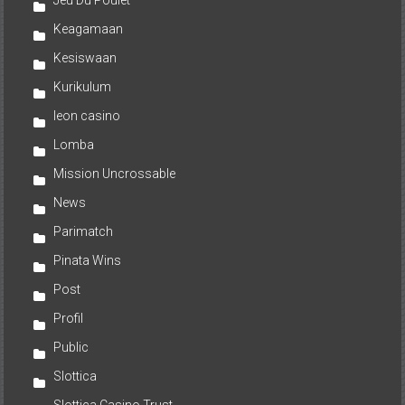
Keagamaan
Kesiswaan
Kurikulum
leon casino
Lomba
Mission Uncrossable
News
Parimatch
Pinata Wins
Post
Profil
Public
Slottica
Slottica Casino Trust