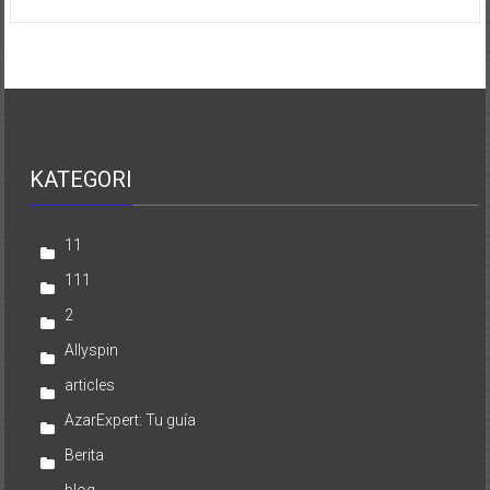
KATEGORI
11
111
2
Allyspin
articles
AzarExpert: Tu guía
Berita
blog