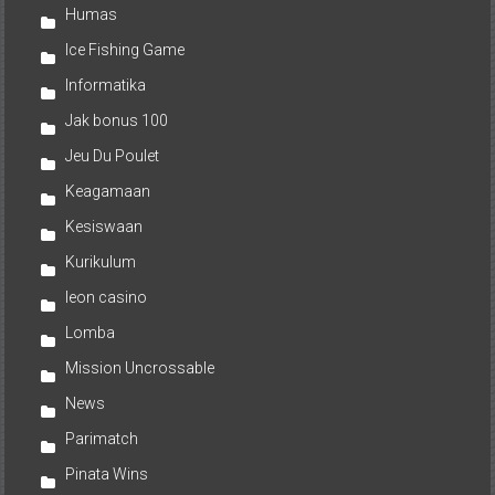
Humas
Ice Fishing Game
Informatika
Jak bonus 100
Jeu Du Poulet
Keagamaan
Kesiswaan
Kurikulum
leon casino
Lomba
Mission Uncrossable
News
Parimatch
Pinata Wins