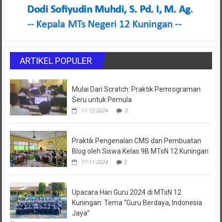
ARTIKEL POPULER
Mulai Dari Scratch: Praktik Pemrograman
Seru untuk Pemula
11-12-2024
3
Praktik Pengenalan CMS dan Pembuatan
Blog oleh Siswa Kelas 9B MTsN 12 Kuningan
17-11-2024
2
Upacara Hari Guru 2024 di MTsN 12
Kuningan: Tema “Guru Berdaya, Indonesia
Jaya”