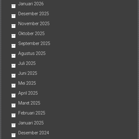
Januari 2026
Desember 2025
November 2025
Oktober 2025
September 2025
Agustus 2025
Juli 2025
Juni 2025
Mei 2025
April 2025
Maret 2025
Februari 2025
Januari 2025
Desember 2024