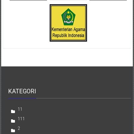
KATEGORI
11
111
2