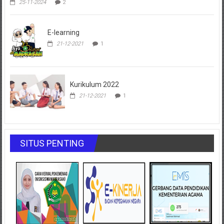
25-11-2024
2
E-learning
21-12-2021
1
Kurikulum 2022
21-12-2021
1
SITUS PENTING