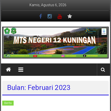
Lompat
Kamis, Agustus 6, 2026
ke
konten
MTSN
12
KUNINGAN
Bulan: Februari 2023
Berita