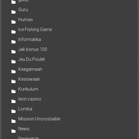
Guru
Humas
Ice Fishing Game
Informatika
Jak bonus 100
Jeu Du Poulet
Keagamaan
Kesiswaan
Kurikulum
leon casino
Lomba
Mission Uncrossable
News
Parimatch