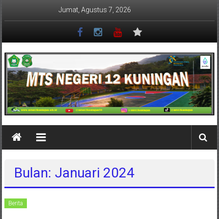
Lompat
Jumat, Agustus 7, 2026
ke
konten
MTSN
12
KUNINGAN
Bulan: Januari 2024
Berita