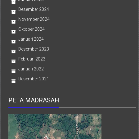
Desember 2024
November 2024
Oktober 2024
Januari 2024
Desember 2023
Februari 2023
Januari 2022
Desember 2021
PETA MADRASAH