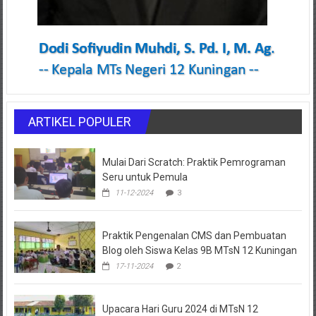
ARTIKEL POPULER
Mulai Dari Scratch: Praktik Pemrograman
Seru untuk Pemula
11-12-2024
3
Praktik Pengenalan CMS dan Pembuatan
Blog oleh Siswa Kelas 9B MTsN 12 Kuningan
17-11-2024
2
Upacara Hari Guru 2024 di MTsN 12