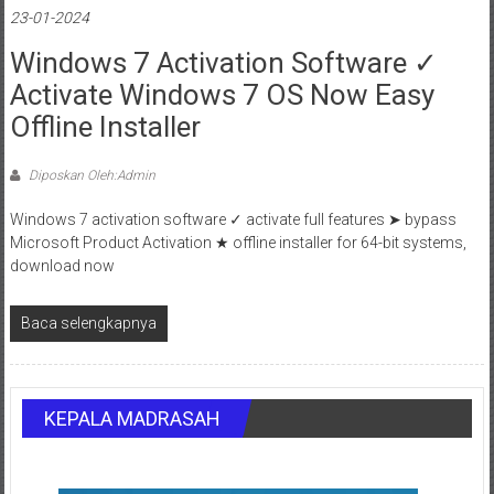
23-01-2024
Windows 7 Activation Software ✓
Activate Windows 7 OS Now Easy
Offline Installer
Diposkan Oleh:Admin
Windows 7 activation software ✓ activate full features ➤ bypass
Microsoft Product Activation ★ offline installer for 64-bit systems,
download now
Baca selengkapnya
KEPALA MADRASAH