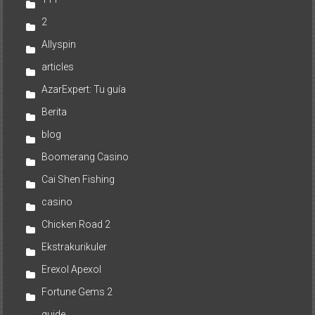
2
Allyspin
articles
AzarExpert: Tu guía
Berita
blog
Boomerang Casino
Cai Shen Fishing
casino
Chicken Road 2
Ekstrakurikuler
Erexol Apexol
Fortune Gems 2
guide