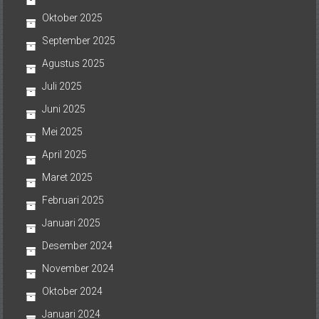
Oktober 2025
September 2025
Agustus 2025
Juli 2025
Juni 2025
Mei 2025
April 2025
Maret 2025
Februari 2025
Januari 2025
Desember 2024
November 2024
Oktober 2024
Januari 2024