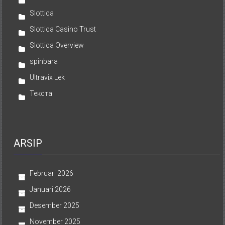
Slottica
Slottica Casino Trust
Slottica Overview
spinbara
Ultravix Lek
Текста
ARSIP
Februari 2026
Januari 2026
Desember 2025
November 2025