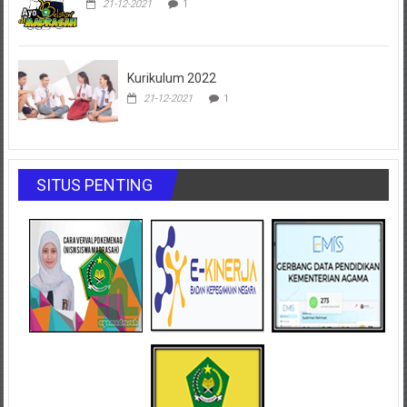
21-12-2021
1
Kurikulum 2022
21-12-2021
1
SITUS PENTING