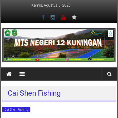
Lompat
Kamis, Agustus 6, 2026
ke
konten
MTSN
12
KUNINGAN
Cai Shen Fishing
Cai Shen Fishing