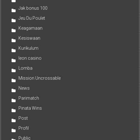
Jak bonus 100
Jeu Du Poulet
Keagamaan
Kesiswaan
Kurikulum
leon casino
Lomba
Mission Uncrossable
News
Parimatch
Pinata Wins
Post
Profil
Public