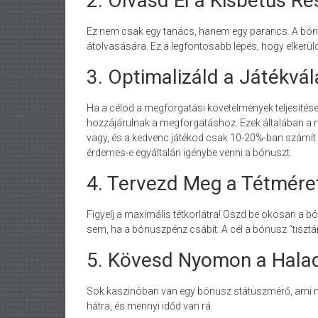
2. Olvasd El a Kisbetűs Ré
Ez nem csak egy tanács, hanem egy parancs. A bónus
átolvasására. Ez a legfontosabb lépés, hogy elkerül
3. Optimalizáld a Játékvál
Ha a célod a megforgatási követelmények teljesítése
hozzájárulnak a megforgatáshoz. Ezek általában a ny
vagy, és a kedvenc játékod csak 10-20%-ban számít 
érdemes-e egyáltalán igénybe venni a bónuszt.
4. Tervezd Meg a Tétmére
Figyelj a maximális tétkorlátra! Oszd be okosan a bó
sem, ha a bónuszpénz csábít. A cél a bónusz “tiszt
5. Kövesd Nyomon a Hala
Sok kaszinóban van egy bónusz státuszmérő, ami mut
hátra, és mennyi időd van rá.