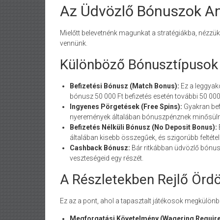
Az Üdvözlő Bónuszok An
Mielőtt belevetnénk magunkat a stratégiákba, nézzü
vennünk.
Különböző Bónusztípusok
Befizetési Bónusz (Match Bonus):
Ez a leggyak
bónusz 50 000 Ft befizetés esetén további 50 00
Ingyenes Pörgetések (Free Spins):
Gyakran befi
nyeremények általában bónuszpénznek minősüln
Befizetés Nélküli Bónusz (No Deposit Bonus):
általában kisebb összegűek, és szigorúbb feltéte
Cashback Bónusz:
Bár ritkábban üdvözlő bónusz
veszteségeid egy részét.
A Részletekben Rejlő Ördö
Ez az a pont, ahol a tapasztalt játékosok megkülön
Megforgatási Követelmény (Wagering Requir