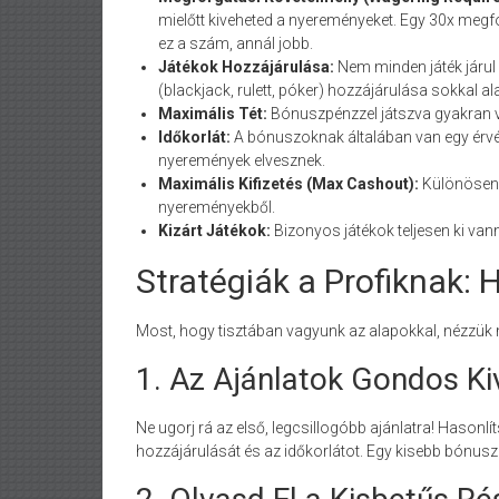
mielőtt kiveheted a nyereményeket. Egy 30x megfo
ez a szám, annál jobb.
Játékok Hozzájárulása:
Nem minden játék járul
(blackjack, rulett, póker) hozzájárulása sokkal a
Maximális Tét:
Bónuszpénzzel játszva gyakran va
Időkorlát:
A bónuszoknak általában van egy érvény
nyeremények elvesznek.
Maximális Kifizetés (Max Cashout):
Különösen a
nyereményekből.
Kizárt Játékok:
Bizonyos játékok teljesen ki va
Stratégiák a Profiknak:
Most, hogy tisztában vagyunk az alapokkal, nézzük
1. Az Ajánlatok Gondos Ki
Ne ugorj rá az első, legcsillogóbb ajánlatra! Hason
hozzájárulását és az időkorlátot. Egy kisebb bónusz