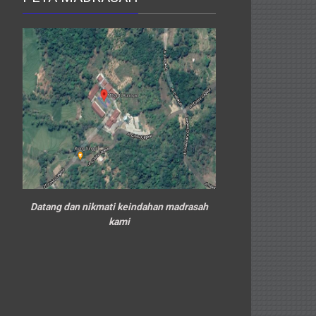
Datang dan nikmati keindahan madrasah
kami