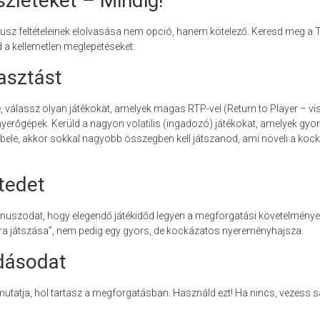
szleteket – Mindig!
z feltételeinek elolvasása nem opció, hanem kötelező. Keresd meg a T&C
d a kellemetlen meglepetéseket.
asztást
, válassz olyan játékokat, amelyek magas RTP-vel (Return to Player – vi
erőgépek. Kerüld a nagyon volatilis (ingadozó) játékokat, amelyek gyor
bele, akkor sokkal nagyobb összegben kell játszanod, ami növeli a koc
tedet
nuszodat, hogy elegendő játékidőd legyen a megforgatási követelmények t
ára játszása”, nem pedig egy gyors, de kockázatos nyereményhajsza.
dásodat
atja, hol tartasz a megforgatásban. Használd ezt! Ha nincs, vezess sa