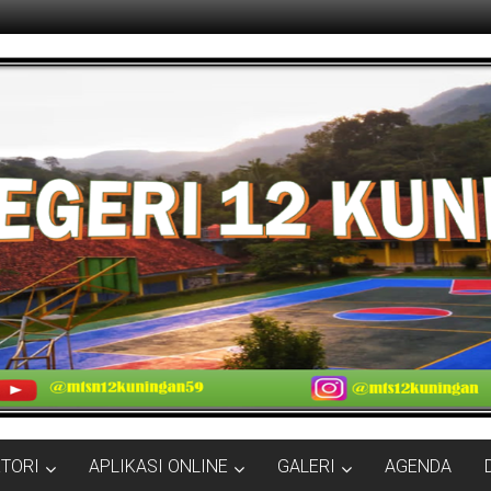
KTORI
APLIKASI ONLINE
GALERI
AGENDA