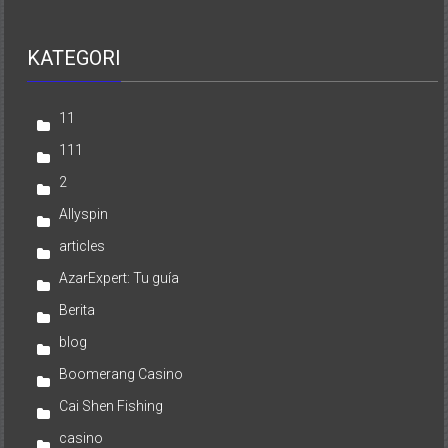
KATEGORI
11
111
2
Allyspin
articles
AzarExpert: Tu guía
Berita
blog
Boomerang Casino
Cai Shen Fishing
casino