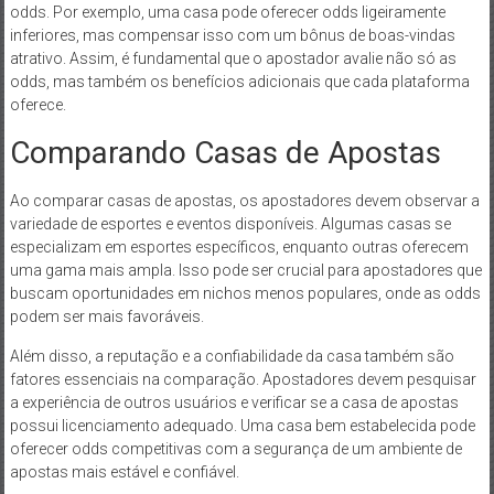
odds. Por exemplo, uma casa pode oferecer odds ligeiramente
inferiores, mas compensar isso com um bônus de boas-vindas
atrativo. Assim, é fundamental que o apostador avalie não só as
odds, mas também os benefícios adicionais que cada plataforma
oferece.
Comparando Casas de Apostas
Ao comparar casas de apostas, os apostadores devem observar a
variedade de esportes e eventos disponíveis. Algumas casas se
especializam em esportes específicos, enquanto outras oferecem
uma gama mais ampla. Isso pode ser crucial para apostadores que
buscam oportunidades em nichos menos populares, onde as odds
podem ser mais favoráveis.
Além disso, a reputação e a confiabilidade da casa também são
fatores essenciais na comparação. Apostadores devem pesquisar
a experiência de outros usuários e verificar se a casa de apostas
possui licenciamento adequado. Uma casa bem estabelecida pode
oferecer odds competitivas com a segurança de um ambiente de
apostas mais estável e confiável.