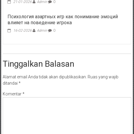
21-01-2026
Admin
0
Психология азартных игр как понимание эмоций
влияет на поведение игрока
16-02-2026
Admin
0
Tinggalkan Balasan
Alamat email Anda tidak akan dipublikasikan.
Ruas yang wajib
ditandai
*
Komentar
*