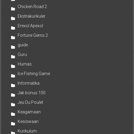
Chicken Road 2
Ekstrakurikuler
Erexol Apexol
Fortune Gems 2
guide
Guru
Humas
Ice Fishing Game
Informatika
Jak bonus 100
Jeu Du Poulet
Keagamaan
Kesiswaan
Kurikulum