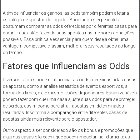
Além de influenciar os ganhos, as odds também podem afetar a
estratégia de apostas do jogador. Apostadores experientes
costumam comparar as odds oferecidas por diferentes casas para
garantir que estão fazendo suas apostas nas melhores condições
possíveis. Essa prática é essencial para quem deseja obter uma
vantagem competitiva e, assim, melhorar seus resultados ao longo
do tempo.
Fatores que Influenciam as Odds
Diversos fatores podem influenciar as odds oferecidas pelas casas
de apostas, como a análise estatística de eventos esportivos, a
forma dos times, e até mesmo lesões de jogadores. Essas variáveis
podem fazer com que uma casa ajuste suas odds para se proteger
de perdas, assim como para atrair apostas em determinados
resultados. Isso torna a comparação entre diferentes casas de
apostas ainda mais relevante para o apostador.
Outro aspecto a ser considerado são os bônus e promoções que
algumas casas oferecem, que podem impactar indiretamente as