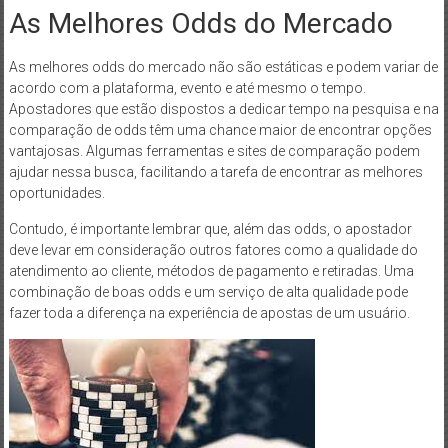
As Melhores Odds do Mercado
As melhores odds do mercado não são estáticas e podem variar de
acordo com a plataforma, evento e até mesmo o tempo.
Apostadores que estão dispostos a dedicar tempo na pesquisa e na
comparação de odds têm uma chance maior de encontrar opções
vantajosas. Algumas ferramentas e sites de comparação podem
ajudar nessa busca, facilitando a tarefa de encontrar as melhores
oportunidades.
Contudo, é importante lembrar que, além das odds, o apostador
deve levar em consideração outros fatores como a qualidade do
atendimento ao cliente, métodos de pagamento e retiradas. Uma
combinação de boas odds e um serviço de alta qualidade pode
fazer toda a diferença na experiência de apostas de um usuário.