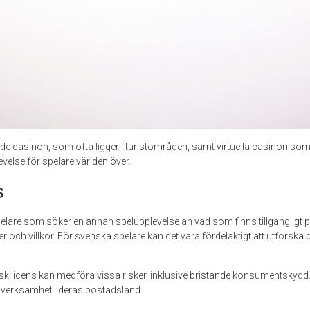
rade casinon, som ofta ligger i turistområden, samt virtuella casinon s
velse för spelare världen över.
s
spelare som söker en annan spelupplevelse än vad som finns tillgängligt
er och villkor. För svenska spelare kan det vara fördelaktigt att utforska 
ensk licens kan medföra vissa risker, inklusive bristande konsumentskydd.
lverksamhet i deras bostadsland.