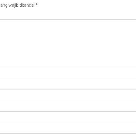
ang wajib ditandai
*