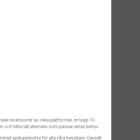
ade recensioner av olika plattformar, en topp 10-
en och hitta rätt alternativ som passar deras behov.
ormerad spelupplevelse för alla våra besökare. Oavsett