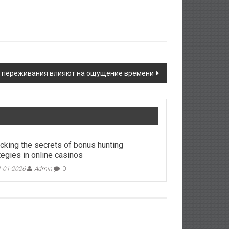
 переживания влияют на ощущение времени
cking the secrets of bonus hunting
tegies in online casinos
-01-2026
Admin
0