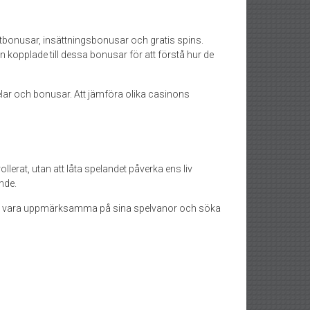
bonusar, insättningsbonusar och gratis spins.
en kopplade till dessa bonusar för att förstå hur de
delar och bonusar. Att jämföra olika casinons
lerat, utan att låta spelandet påverka ens liv
nde.
 alltid vara uppmärksamma på sina spelvanor och söka