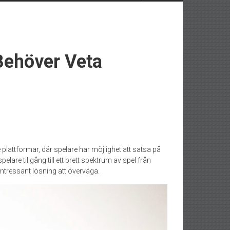
Behöver Veta
e plattformar, där spelare har möjlighet att satsa på
lare tillgång till ett brett spektrum av spel från
intressant lösning att överväga.