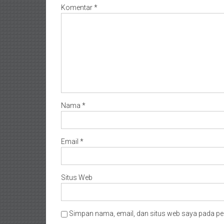
Komentar
*
Nama
*
Email
*
Situs Web
Simpan nama, email, dan situs web saya pada pe