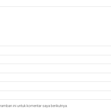
ramban ini untuk komentar saya berikutnya.