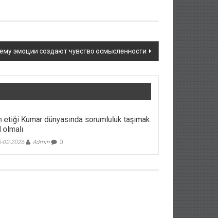
ему эмоции создают чувство осмысленности
 etiği Kumar dünyasında sorumluluk taşımak
l olmalı
-02-2026
Admin
0