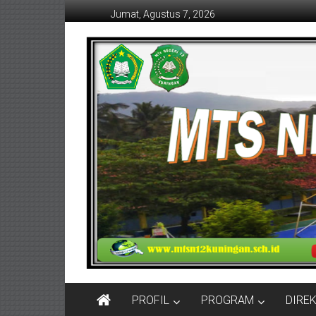
Lompat
Jumat, Agustus 7, 2026
ke
konten
MTSN
12
KUNINGAN
PROFIL
PROGRAM
DIRE