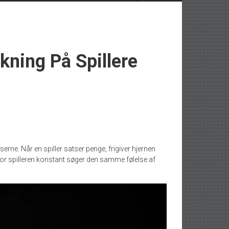
kning På Spillere
ne. Når en spiller satser penge, frigiver hjernen
vor spilleren konstant søger den samme følelse af