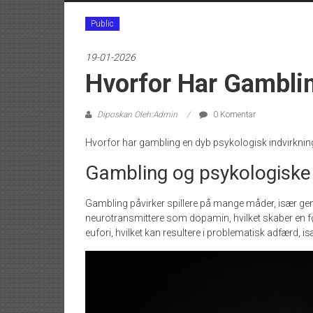
Public
19-01-2026
Hvorfor Har Gamblin
Diposkan Oleh:Admin
0 Komentar
Hvorfor har gambling en dyb psykologisk indvirkning
Gambling og psykologisk
Gambling påvirker spillere på mange måder, især genn
neurotransmittere som dopamin, hvilket skaber en føl
eufori, hvilket kan resultere i problematisk adfærd, 