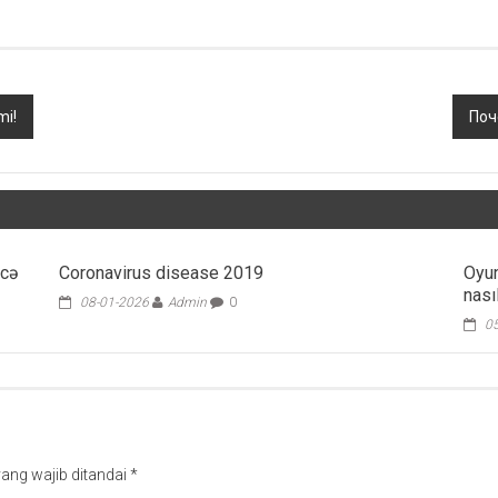
mi!
Поч
ecə
Coronavirus disease 2019
Oyun
nası
08-01-2026
Admin
0
05
ang wajib ditandai
*