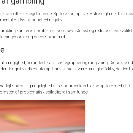
 af gambling
er, som ofte er meget intense. Spillere kan opleve ekstrem glæde i takt 
mental og fysisk sundhed negativt.
ambling kan føre til problemer som søvnløshed og reduceret livskvalitet
lutninger omkring deres spiladfærd.
se
afhængighed, herunder terapi, støttegrupper og rådgivning. Disse metod
. Kognitiv adfærdsterapi har vist sig at være særligt effektiv, da den 
rligt spil og tilgængelighed af ressourcer kan hjælpe spillere med at fo
rekomsten af problematisk spiladfærd i samfundet.