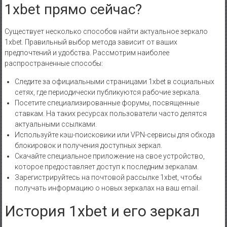
1xbet прямо сейчас?
Существует несколько способов найти актуальное зеркало
1xbet. Правильный выбор метода зависит от ваших
предпочтений и удобства. Рассмотрим наиболее
распространенные способы:
Следите за официальными страницами 1xbet в социальных
сетях, где периодически публикуются рабочие зеркала.
Посетите специализированные форумы, посвященные
ставкам. На таких ресурсах пользователи часто делятся
актуальными ссылками.
Используйте кэш-поисковики или VPN-сервисы для обхода
блокировок и получения доступных зеркал.
Скачайте специальное приложение на свое устройство,
которое предоставляет доступ к последним зеркалам.
Зарегистрируйтесь на почтовой рассылке 1xbet, чтобы
получать информацию о новых зеркалах на ваш email.
История 1xbet и его зеркал