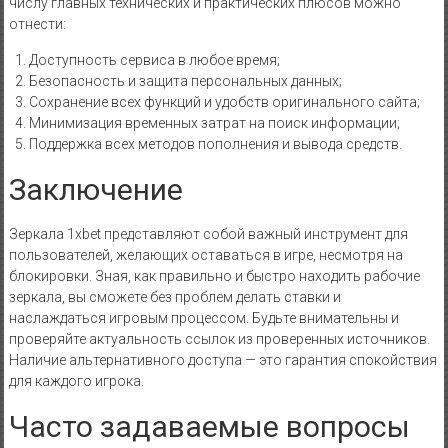
числу главных технических и практических плюсов можно
отнести:
Доступность сервиса в любое время;
Безопасность и защита персональных данных;
Сохранение всех функций и удобств оригинального сайта;
Минимизация временных затрат на поиск информации;
Поддержка всех методов пополнения и вывода средств.
Заключение
Зеркала 1xbet представляют собой важный инструмент для
пользователей, желающих оставаться в игре, несмотря на
блокировки. Зная, как правильно и быстро находить рабочие
зеркала, вы сможете без проблем делать ставки и
наслаждаться игровым процессом. Будьте внимательны и
проверяйте актуальность ссылок из проверенных источников.
Наличие альтернативного доступа — это гарантия спокойствия
для каждого игрока.
Часто задаваемые вопросы