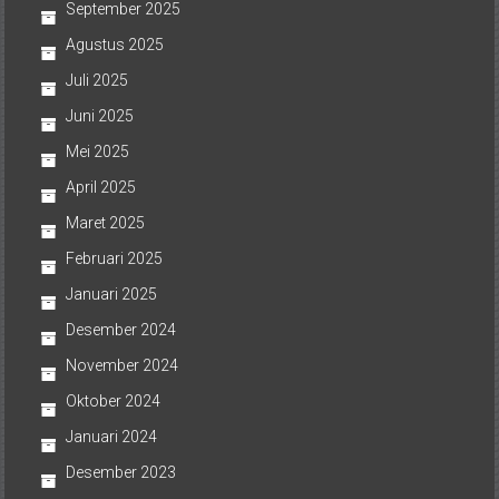
September 2025
Agustus 2025
Juli 2025
Juni 2025
Mei 2025
April 2025
Maret 2025
Februari 2025
Januari 2025
Desember 2024
November 2024
Oktober 2024
Januari 2024
Desember 2023