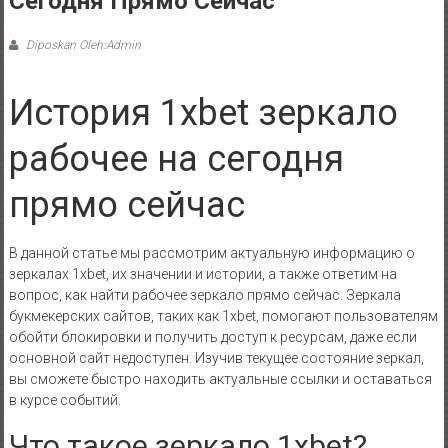
Сегодня Прямо Сейчас
Diposkan Oleh:Admin
История 1xbet зеркало
рабочее на сегодня
прямо сейчас
В данной статье мы рассмотрим актуальную информацию о
зеркалах 1xbet, их значении и истории, а также ответим на
вопрос, как найти рабочее зеркало прямо сейчас. Зеркала
букмекерских сайтов, таких как 1xbet, помогают пользователям
обойти блокировки и получить доступ к ресурсам, даже если
основной сайт недоступен. Изучив текущее состояние зеркал,
вы сможете быстро находить актуальные ссылки и оставаться
в курсе событий.
Что такое зеркало 1xbet?