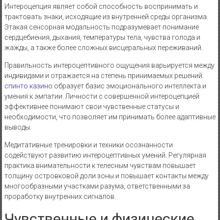
Интероцепция являет собой способность воспринимать и
трактовать знаки, исходящие из внутренней среды организма.
Этакая сенсорная модальность подразумевает понимание
сердцебиения, дыхания, температуры тела, чувства голода и
жажды, а также более сложных висцеральных переживаний.
Правильность интероцептивного ощущения варьируется между
индивидами и отражается на степень принимаемых решений.
спинто казино
образует базис эмоционального интеллекта и
умения к эмпатии. Личности с совершенной интероцепцией
эффективнее понимают свои чувственные статусы и
необходимости, что позволяет им принимать более адаптивные
выводы.
Медитативные тренировки и техники осознанности
содействуют развитию интероцептивных умений. Регулярная
практика внимательности к телесным чувствам повышает
толщину островковой доли зоны и повышает контакты между
многообразными участками разума, ответственными за
проработку внутренних сигналов.
Чувственные и физические