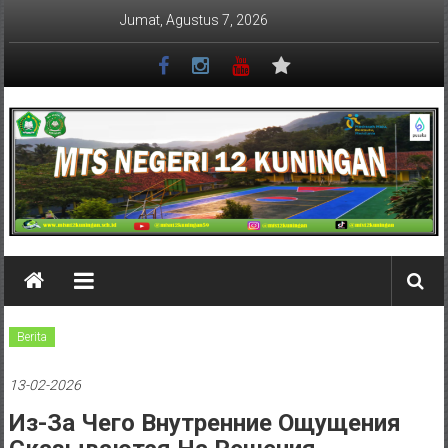
Lompat
Jumat, Agustus 7, 2026
ke
konten
MTSN
12
KUNINGAN
Berita
13-02-2026
Из-За Чего Внутренние Ощущения