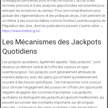
stratégiques pertinentes pour le marché suisse. L’accès à des
données précises et à des analyses approfondies est essentiel pour
anticiper les évolutions du secteur. Pour une compréhension plus
globale des réglementations et des pratiques de jeu, il est pertinent de
se référer à des sources fiables comme l’Institut Luxembourgeois de
Régulation des Jeux, dont les publications peuvent s’avérer utiles →
https://www.institut-gr.lu/
.
Les Mécanismes des Jackpots
Quotidiens
Les jackpots quotidiens, également appelés “daily jackpots”, sont
devenus un élément central de l’offre des casinos en ligne
luxembourgeois. Ces jackpots sont généralement attribués de
manière aléatoire, avec des gains qui tombent quotidiennement,
souvent à des heures spécifiques. Ces mécanismes sont conçus
pour stimuler l’engagement des joueurs en offrant une opportunité
régulière de gagner des sommes importantes. Les jackpots
quotidiens se distinguent des jackpots progressifs traditionnels, qui
peuvent accumuler des montants importants sur de longues
périodes. La fréquence des gains quotidiens crée une excitation