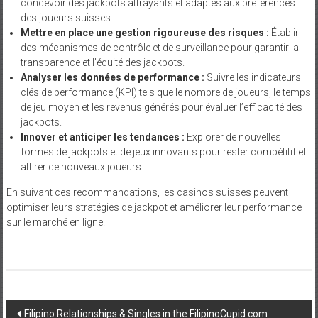
concevoir des jackpots attrayants et adaptés aux préférences
des joueurs suisses.
Mettre en place une gestion rigoureuse des risques :
Établir
des mécanismes de contrôle et de surveillance pour garantir la
transparence et l’équité des jackpots.
Analyser les données de performance :
Suivre les indicateurs
clés de performance (KPI) tels que le nombre de joueurs, le temps
de jeu moyen et les revenus générés pour évaluer l’efficacité des
jackpots.
Innover et anticiper les tendances :
Explorer de nouvelles
formes de jackpots et de jeux innovants pour rester compétitif et
attirer de nouveaux joueurs.
En suivant ces recommandations, les casinos suisses peuvent
optimiser leurs stratégies de jackpot et améliorer leur performance
sur le marché en ligne.
Navigasi
Filipino Relationships & Singles in the FilipinoCupid com