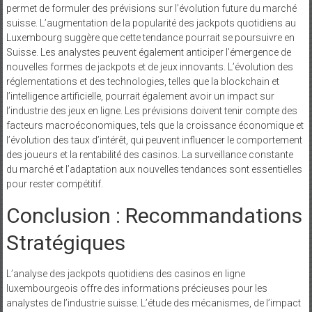
permet de formuler des prévisions sur l’évolution future du marché
suisse. L’augmentation de la popularité des jackpots quotidiens au
Luxembourg suggère que cette tendance pourrait se poursuivre en
Suisse. Les analystes peuvent également anticiper l’émergence de
nouvelles formes de jackpots et de jeux innovants. L’évolution des
réglementations et des technologies, telles que la blockchain et
l’intelligence artificielle, pourrait également avoir un impact sur
l’industrie des jeux en ligne. Les prévisions doivent tenir compte des
facteurs macroéconomiques, tels que la croissance économique et
l’évolution des taux d’intérêt, qui peuvent influencer le comportement
des joueurs et la rentabilité des casinos. La surveillance constante
du marché et l’adaptation aux nouvelles tendances sont essentielles
pour rester compétitif.
Conclusion : Recommandations
Stratégiques
L’analyse des jackpots quotidiens des casinos en ligne
luxembourgeois offre des informations précieuses pour les
analystes de l’industrie suisse. L’étude des mécanismes, de l’impact