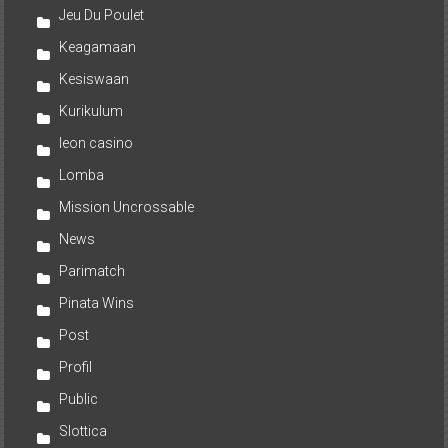
Jeu Du Poulet
Keagamaan
Kesiswaan
Kurikulum
leon casino
Lomba
Mission Uncrossable
News
Parimatch
Pinata Wins
Post
Profil
Public
Slottica