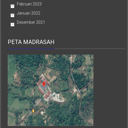
Februari 2023
Januari 2022
Desember 2021
PETA MADRASAH