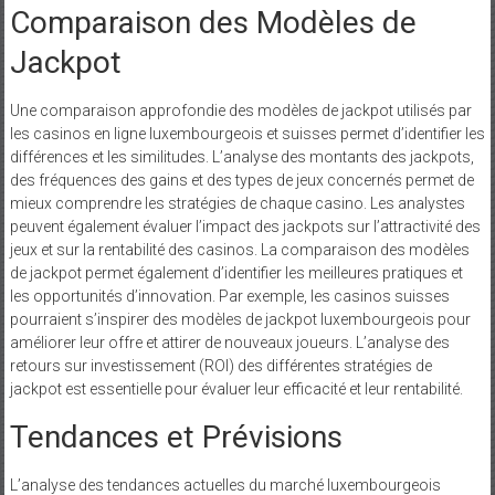
Comparaison des Modèles de
Jackpot
Une comparaison approfondie des modèles de jackpot utilisés par
les casinos en ligne luxembourgeois et suisses permet d’identifier les
différences et les similitudes. L’analyse des montants des jackpots,
des fréquences des gains et des types de jeux concernés permet de
mieux comprendre les stratégies de chaque casino. Les analystes
peuvent également évaluer l’impact des jackpots sur l’attractivité des
jeux et sur la rentabilité des casinos. La comparaison des modèles
de jackpot permet également d’identifier les meilleures pratiques et
les opportunités d’innovation. Par exemple, les casinos suisses
pourraient s’inspirer des modèles de jackpot luxembourgeois pour
améliorer leur offre et attirer de nouveaux joueurs. L’analyse des
retours sur investissement (ROI) des différentes stratégies de
jackpot est essentielle pour évaluer leur efficacité et leur rentabilité.
Tendances et Prévisions
L’analyse des tendances actuelles du marché luxembourgeois