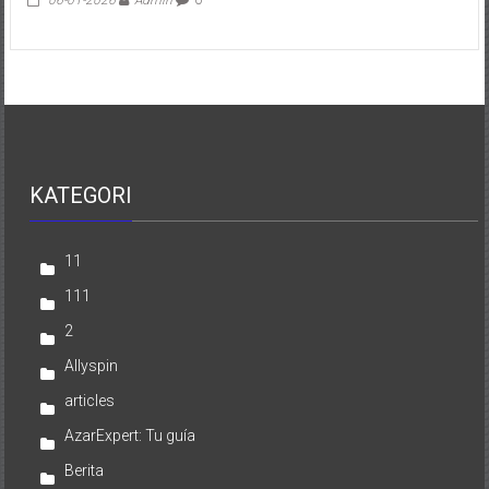
KATEGORI
11
111
2
Allyspin
articles
AzarExpert: Tu guía
Berita