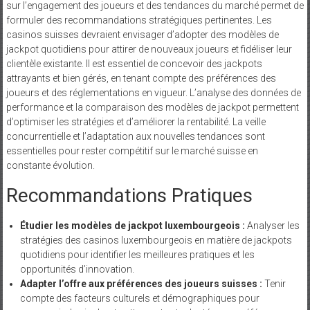
sur l’engagement des joueurs et des tendances du marché permet de
formuler des recommandations stratégiques pertinentes. Les
casinos suisses devraient envisager d’adopter des modèles de
jackpot quotidiens pour attirer de nouveaux joueurs et fidéliser leur
clientèle existante. Il est essentiel de concevoir des jackpots
attrayants et bien gérés, en tenant compte des préférences des
joueurs et des réglementations en vigueur. L’analyse des données de
performance et la comparaison des modèles de jackpot permettent
d’optimiser les stratégies et d’améliorer la rentabilité. La veille
concurrentielle et l’adaptation aux nouvelles tendances sont
essentielles pour rester compétitif sur le marché suisse en
constante évolution.
Recommandations Pratiques
Étudier les modèles de jackpot luxembourgeois :
Analyser les
stratégies des casinos luxembourgeois en matière de jackpots
quotidiens pour identifier les meilleures pratiques et les
opportunités d’innovation.
Adapter l’offre aux préférences des joueurs suisses :
Tenir
compte des facteurs culturels et démographiques pour