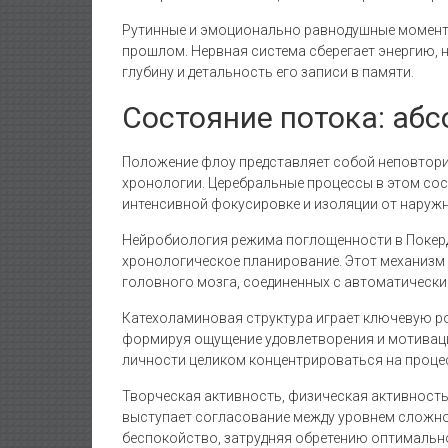
Рутинные и эмоционально равнодушные моменты
прошлом. Нервная система сберегает энергию,
глубину и детальность его записи в памяти.
Состояние потока: аб
Положение флоу представляет собой неповтори
хронологии. Церебральные процессы в этом сос
интенсивной фокусировке и изоляции от наружн
Нейробиология режима поглощенности в Покерд
хронологическое планирование. Этот механизм 
головного мозга, соединенных с автоматически
Катехоламиновая структура играет ключевую ро
формируя ощущение удовлетворения и мотиваци
личности целиком концентрироваться на проце
Творческая активность, физическая активност
выступает согласование между уровнем сложно
беспокойство, затрудняя обретению оптимальн