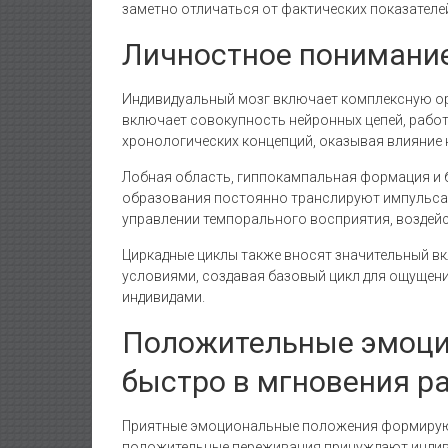
заметно отличаться от фактических показателе
Личностное понимани
Индивидуальный мозг включает комплексную ор
включает совокупность нейронных цепей, рабо
хронологических концепций, оказывая влияние
Лобная область, гиппокампальная формация и б
образования постоянно транслируют импульсам
управлении темпорального восприятия, воздейс
Циркадные циклы также вносят значительный вк
условиями, создавая базовый цикл для ощущен
индивидами.
Положительные эмоции
быстро в мгновения р
Приятные эмоциональные положения формируют 
положительные переживания принуждают индиви