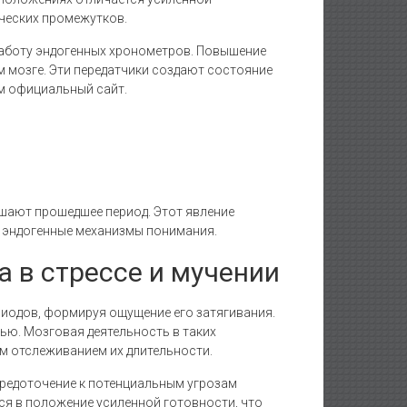
ческих промежутков.
аботу эндогенных хронометров. Повышение
 мозге. Эти передатчики создают состояние
м официальный сайт.
шают прошедшее период. Этот явление
т эндогенные механизмы понимания.
 в стрессе и мучении
иодов, формируя ощущение его затягивания.
ью. Мозговая деятельность в таких
м отслеживанием их длительности.
средоточение к потенциальным угрозам
ся в положение усиленной готовности, что