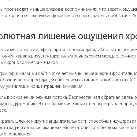
 производят меньше следов в воспоминаниях, что ведет к ощуще
 не сохраняя детальную информацию о предсказуемых событиях. 
солютная лишение ощущения хр
мый ментальный эффект, при котором индивид абсолютно погружа
тоянии характеризуется идеальным равновесием между сложностью
ых хронологических знаков.
ом официальный сайт включает уменьшение энергии фронтальной
обозначается преходящей снижением активности лобных долей. С
ми умениями и концентрацией внимания.
ль в сохранении режима потока. Беспрестанная обратная связь от
и к поддержанию. Эта нейрохимическая ответ перекрывает проце
ссе.
ь, размышление и другие виды деятельности способны индуциров
сти задачи и квалификацией человека. Слишком несложные цели п
ого положения.