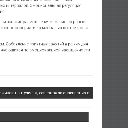
ых интервалов. Эмоциональная регуляция
ия.
ная занятие размышления изменяет нервные
 точное восприятие темпоральных отрезков и
м. Добавление приятных занятий в режим дня
отличающихся по эмоциональной насыщенности
еживают энтузиазм, созерцая за опасностью