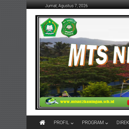
Lompat
Jumat, Agustus 7, 2026
ke
konten
MTSN
12
KUNINGAN
PROFIL
PROGRAM
DIRE