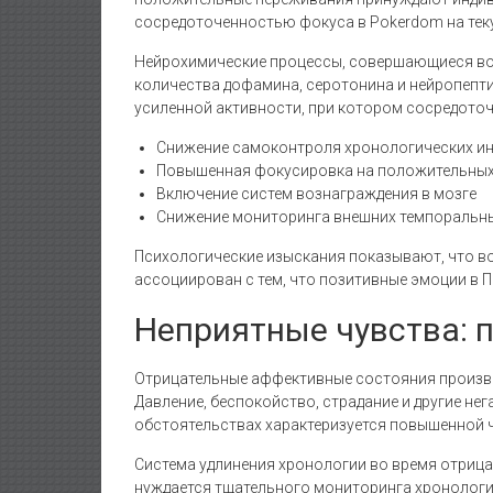
сосредоточенностью фокуса в Pokerdom на тек
Нейрохимические процессы, совершающиеся во 
количества дофамина, серотонина и нейропепти
усиленной активности, при котором сосредото
Снижение самоконтроля хронологических и
Повышенная фокусировка на положительных
Включение систем вознаграждения в мозге
Снижение мониторинга внешних темпоральн
Психологические изыскания показывают, что в
ассоциирован с тем, что позитивные эмоции в
Неприятные чувства: п
Отрицательные аффективные состояния произво
Давление, беспокойство, страдание и другие н
обстоятельствах характеризуется повышенной 
Система удлинения хронологии во время отрица
нуждается тщательного мониторинга хронологии