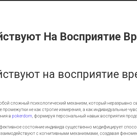
йствуют На Восприятие В
йствуют на восприятие в
собой сложный психологический механизм, который неразрывно 
 промежутки не как строгие измерения, а как индивидуальные чув
ения в
pokerdom
, формируя персональный навык восприятия прод
фективное состояние индивида существенно модифицирует спосо
взаимодействуют с когнитивными механизмами, создавая феноме