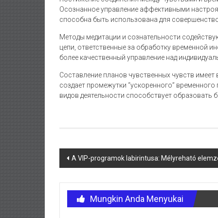
Осознанное управление аффективными настроям
способна быть использована для совершенств
Методы медитации и сознательности содейству
цепи, ответственные за обработку временной и
более качественный управление над индивидуа
Составление планов чувственных чувств имеет
создает промежутки “ускоренного” временног
видов деятельности способствует образовать 
Navigasi
A VIP-programok labirintusa: Mélyreható elemzé
pos
Mungkin Anda Menyukai