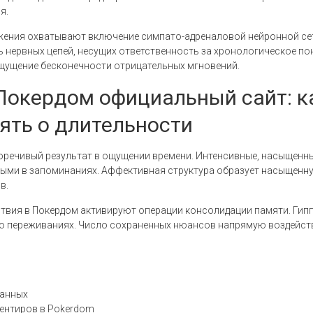
я.
жения охватывают включение симпато-адреналовой нейронной се
ь нервных цепей, несущих ответственность за хронологическое п
щущение бесконечности отрицательных мгновений.
 Покердом официальный сайт: к
ять о длительности
речивый результат в ощущении времени. Интенсивные, насыщенн
ными в запоминаниях. Аффективная структура образует насыщенну
в.
вия в Покердом активируют операции консолидации памяти. Гип
 переживаниях. Число сохраненных нюансов напрямую воздейств
данных
ентиров в Pokerdom