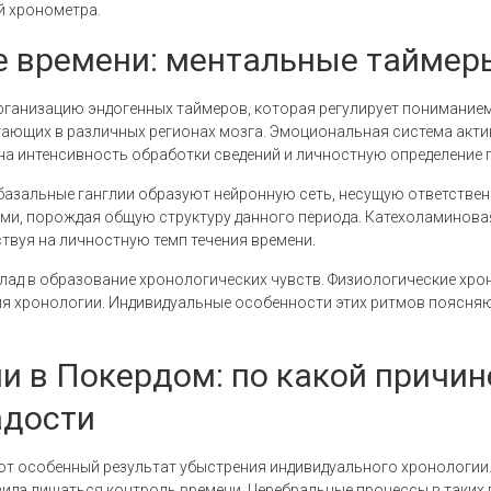
й хронометра.
е времени: ментальные таймер
ганизацию эндогенных таймеров, которая регулирует пониманием
тающих в различных регионах мозга. Эмоциональная система акти
 на интенсивность обработки сведений и личностную определение
азальные ганглии образуют нейронную сеть, несущую ответствен
и, порождая общую структуру данного периода. Катехоламиновая
твуя на личностную темп течения времени.
лад в образование хронологических чувств. Физиологические хр
ия хронологии. Индивидуальные особенности этих ритмов поясня
 в Покердом: по какой причин
адости
особенный результат убыстрения индивидуального хронологии. Р
да лишаться контроль времени. Церебральные процессы в таких