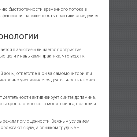
нию быстротечности временного потока в
Аффективная насыщенность практики определяет
онологии
ется в занятие и лишается восприятие
 цели и навыками практика, что ведет к
 зоны, ответственной за самомониторинг и
инхронно увеличивается деятельность в зонах
 деятельности активизирует синтез допамина,
ссы хронологического мониторинга, позволяя
ать режим поглощенности. Важным условием
орождают скуку, а слишком трудные –