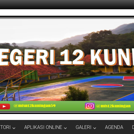
KTORI
APLIKASI ONLINE
GALERI
AGENDA