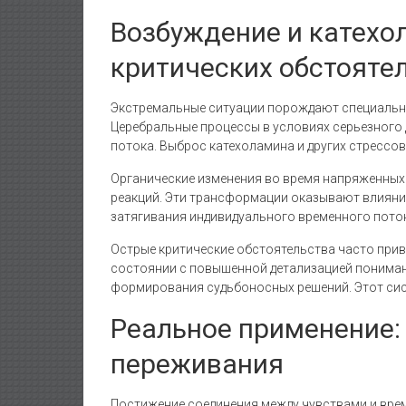
Возбуждение и катехо
критических обстояте
Экстремальные ситуации порождают специальны
Церебральные процессы в условиях серьезного
потока. Выброс катехоламина и других стрессо
Органические изменения во время напряженных
реакций. Эти трансформации оказывают влияни
затягивания индивидуального временного поток
Острые критические обстоятельства часто при
состоянии с повышенной детализацией понимани
формирования судьбоносных решений. Этот сис
Реальное применение:
переживания
Постижение соединения между чувствами и вре