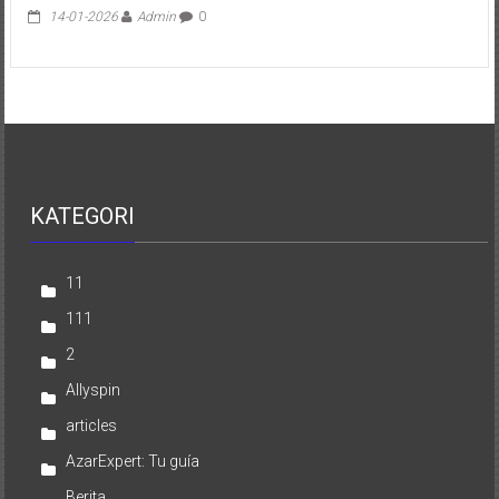
14-01-2026
Admin
0
KATEGORI
11
111
2
Allyspin
articles
AzarExpert: Tu guía
Berita