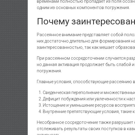
временами полностью пропадает из поля осознан
одним из основных компонентов погружения.
Почему заинтересован
Рассеянное внимание представляет собой полож
них достаточно длительно для формирования н
заинтересованностью, так как мешает образова
При рассеянном сосредоточении случается разд
но данная активация продолжает быть слабой и
погружения.
Главные условия, способствующие рассеянию 
Сведенческая переполнение и множественны
Дефицит побуждения или увлеченности к на
Истощение и уменьшение ресурсов восприят
Внутренние препятствующие условия, такие к
Несобранное сосредоточение также разрушает о
отслеживать результаты своих поступков в каз
активность.