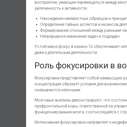
восприятие, умеющее перемещаться между мног
увлеченность к активности.
Нахождение неизвестных образцов и принцип
Определение тайных аспектов и нюансов дея
Формирование отношений между разными ч
Непрерывное изменение задач и подзадач
Устойчивое фокус в казино 7к обеспечивает не
даже к длительным деятельности.
Роль фокусировки в в
Фокусировка представляет собой наивысшую р
концентрация образует условия для возникнов
оказываются неясными.
Мозговые анализы демонстрируют, что состоян
префронтальной коры, ответственной за управл
функционирования мозга, соотносящейся с ст
Интенсивная фокусировка направляет к модифи