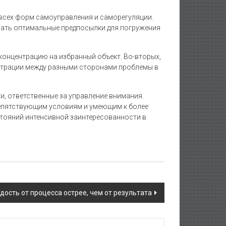
всех форм самоуправления и саморегуляции.
вать оптимальные предпосылки для погружения
концентрацию на избранный объект. Во-вторых,
ентрации между разными сторонами проблемы в
и, ответственные за управление внимания.
репятствующим условиям и умеющим к более
тояний интенсивной заинтересованности в
дость от процесса острее, чем от результата