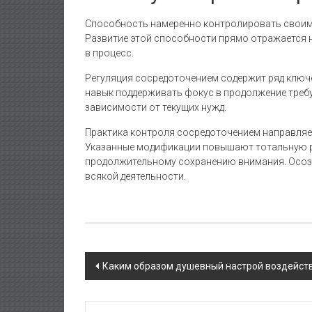
Способность намеренно контролировать своим 
Развитие этой способности прямо отражается 
в процесс.
Регуляция сосредоточением содержит ряд ключе
навык поддерживать фокус в продолжение требу
зависимости от текущих нужд.
Практика контроля сосредоточением направляет
Указанные модификации повышают тотальную ре
продолжительному сохранению внимания. Осозн
всякой деятельности.
Navigasi
Каким образом душевный настрой воздейств
pos