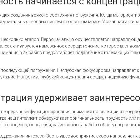
ность начинается с концентрац
для создания всякого состояния погружения. Когда мы ориентир
я уникальных нервных систем в головном мозге. Указанная актива
 несколько этапов. Первоначально осуществляется направляющая 
алее активируется намеренное сосредоточение, которое дает во
нимания в 7k casino предоставляет подавление отвлекающих фак
 последующей погружения. Неглубокая фокусировка направляет к
ужение. Напротив, глубокий концентрация создаёт надежную фунд
трация удерживает заинтересо
ет непрерывной функционирования внимания по селекции и перер
огда наш интеллект обнаруживает оригинальность, трудность или
ого процесса, определяя, какие аспекты работы обретут первенств
оддержании интереса. Застывшее восприятие скоро направляет к 