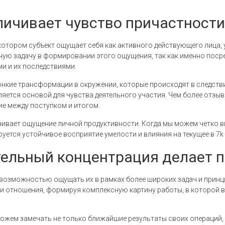
личивает чувство причастности
котором субъект ощущает себя как активного действующего лица, 
вную задачу в формировании этого ощущения, так как именно по
и и их последствиями.
онкие трансформации в окружении, которые происходят в следств
ляется основой для чувства деятельного участия. Чем более отзы
ие между поступком и итогом.
ивает ощущение личной продуктивности. Когда мы можем четко ви
уется устойчивое восприятие умелости и влияния на текущее в 7k 
тельный концентрация делает 
возможностью ощущать их в рамках более широких задач и принц
 отношения, формируя комплексную картину работы, в которой в
ожем замечать не только ближайшие результаты своих операций, н