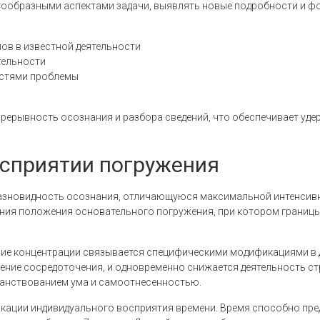
ообразными аспектами задачи, выявлять новые подробности и ф
ов в известной деятельности
тельности
астями проблемы
прерывность осознания и разбора сведений, что обеспечивает у
осприятии погружения
азновидность осознания, отличающуюся максимальной интенсивн
ения положения основательного погружения, при котором границы
ие концентрации связывается специфическими модификациями в д
ение сосредоточения, и одновременно снижается деятельность с
ранствованием ума и самоотнесенностью.
кации индивидуального восприятия времени. Время способно пре