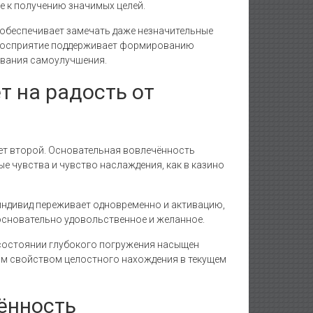
е к получению значимых целей.
 обеспечивает замечать даже незначительные
 восприятие поддерживает формированию
ования самоулучшения.
т на радость от
ет второй. Основательная вовлечённость
е чувства и чувство наслаждения, как в казино
ндивид переживает одновременно и активацию,
основательно удовольственное и желанное.
 состоянии глубокого погружения насыщен
им свойством целостного нахождения в текущем
ённость