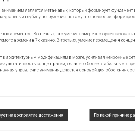
вниманием является мета-навык, который формирует фундамент 
на уровень и глубину погружения, потому что позволяет формиро
вых элементов. Во-первых, это умение намеренно ориентировать 
емого времени в 7к казино. В-третьих, умение перемещения конц
 к архитектурным модификациям в мозге, усиливая нейронные сет
зультативность концентрации, делая его более стабильным к п
анная управление внимания делается основой для обретения сос
ует на восприятие достижения
По какой причине ра