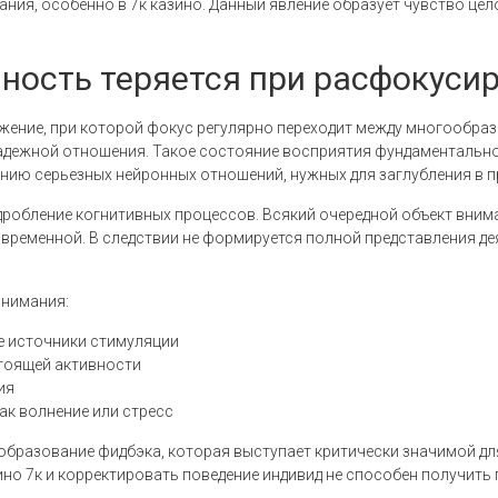
ия, особенно в 7к казино. Данный явление образует чувство цел
ность теряется при расфокуси
ение, при которой фокус регулярно переходит между многообраз
адежной отношения. Такое состояние восприятия фундаментально
нию серьезных нейронных отношений, нужных для заглубления в п
робление когнитивных процессов. Всякий очередной объект внима
 временной. В следствии не формируется полной представления д
внимания:
е источники стимуляции
стоящей активности
ия
ак волнение или стресс
бразование фидбэка, которая выступает критически значимой дл
ино 7к и корректировать поведение индивид не способен получит