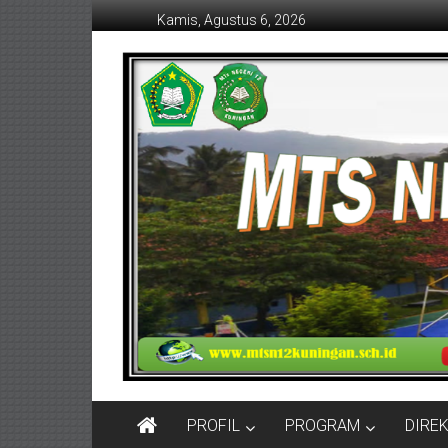
Lompat
Kamis, Agustus 6, 2026
ke
konten
MTSN
12
KUNINGAN
PROFIL
PROGRAM
DIRE