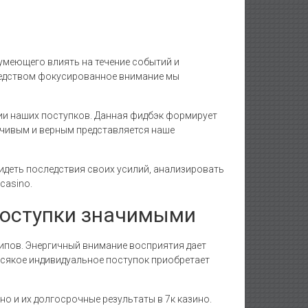
умеющего влиять на течение событий и
средством фокусированное внимание мы
ии наших поступков. Данная фидбэк формирует
вчивым и верным представляется наше
деть последствия своих усилий, анализировать
casino.
поступки значимыми
ипов. Энергичный внимание восприятия дает
сякое индивидуальное поступок приобретает
о и их долгосрочные результаты в 7к казино.