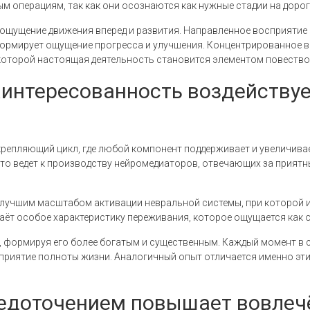
м операциям, так как они осознаются как нужные стадии на дорог
ощущение движения вперед и развития. Направленное восприятие
 формирует ощущение прогресса и улучшения. Концентрированное
которой настоящая деятельность становится элементом повеств
аинтересованность воздействуе
репляющий цикл, где любой компонент поддерживает и увеличива
то ведет к производству нейромедиаторов, отвечающих за приятны
лучшим масштабом активации невральной системы, при которой и
аёт особое характеристику переживания, которое ощущается как 
, формируя его более богатым и существенным. Каждый момент в
сприятие полноты жизни. Аналогичный опыт отличается именно эт
редоточением повышает вовлеч