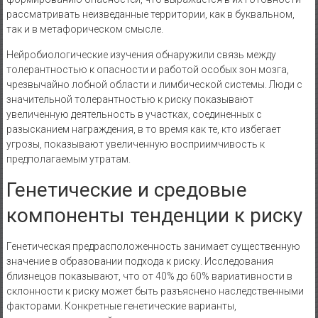
рассматривать неизведанные территории, как в буквальном,
так и в метафорическом смысле.
Нейробиологические изучения обнаружили связь между
толерантностью к опасности и работой особых зон мозга,
чрезвычайно лобной области и лимбической системы. Люди с
значительной толерантностью к риску показывают
увеличенную деятельность в участках, соединенных с
разысканием награждения, в то время как те, кто избегает
угрозы, показывают увеличенную восприимчивость к
предполагаемым утратам.
Генетические и средовые
компоненты тенденции к риску
Генетическая предрасположенность занимает существенную
значение в образовании подхода к риску. Исследования
близнецов показывают, что от 40% до 60% вариативности в
склонности к риску может быть разъяснено наследственными
факторами. Конкретные генетические варианты,