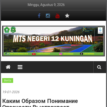
Lompat
Minggu, Agustus 9, 2026
ke
konten
MTSN
12
KUNINGAN
Berita
19-01-2026
Каким Образом Понимание