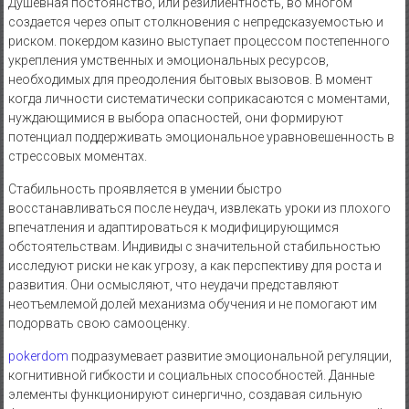
Душевная постоянство, или резилиентность, во многом
создается через опыт столкновения с непредсказуемостью и
риском. покердом казино выступает процессом постепенного
укрепления умственных и эмоциональных ресурсов,
необходимых для преодоления бытовых вызовов. В момент
когда личности систематически соприкасаются с моментами,
нуждающимися в выбора опасностей, они формируют
потенциал поддерживать эмоциональное уравновешенность в
стрессовых моментах.
Стабильность проявляется в умении быстро
восстанавливаться после неудач, извлекать уроки из плохого
впечатления и адаптироваться к модифицирующимся
обстоятельствам. Индивиды с значительной стабильностью
исследуют риски не как угрозу, а как перспективу для роста и
развития. Они осмысляют, что неудачи представляют
неотъемлемой долей механизма обучения и не помогают им
подорвать свою самооценку.
pokerdom
подразумевает развитие эмоциональной регуляции,
когнитивной гибкости и социальных способностей. Данные
элементы функционируют синергично, создавая сильную