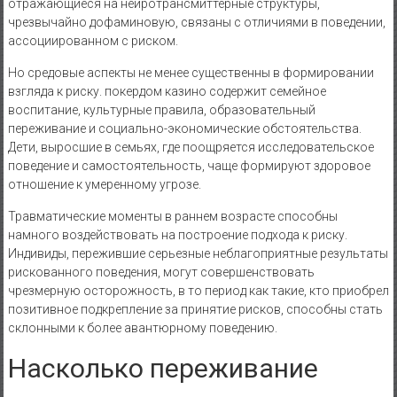
отражающиеся на нейротрансмиттерные структуры,
чрезвычайно дофаминовую, связаны с отличиями в поведении,
ассоциированном с риском.
Но средовые аспекты не менее существенны в формировании
взгляда к риску. покердом казино содержит семейное
воспитание, культурные правила, образовательный
переживание и социально-экономические обстоятельства.
Дети, выросшие в семьях, где поощряется исследовательское
поведение и самостоятельность, чаще формируют здоровое
отношение к умеренному угрозе.
Травматические моменты в раннем возрасте способны
намного воздействовать на построение подхода к риску.
Индивиды, пережившие серьезные неблагоприятные результаты
рискованного поведения, могут совершенствовать
чрезмерную осторожность, в то период как такие, кто приобрел
позитивное подкрепление за принятие рисков, способны стать
склонными к более авантюрному поведению.
Насколько переживание