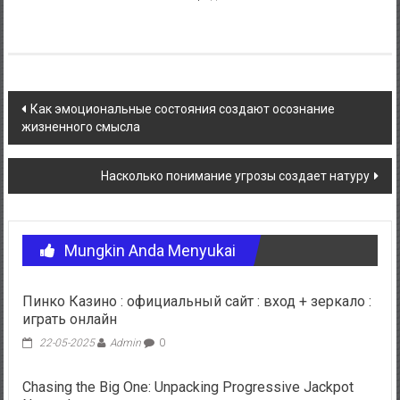
Navigasi
Как эмоциональные состояния создают осознание
жизненного смысла
pos
Насколько понимание угрозы создает натуру
Mungkin Anda Menyukai
Пинко Казино : официальный сайт : вход + зеркало :
играть онлайн
22-05-2025
Admin
0
Chasing the Big One: Unpacking Progressive Jackpot