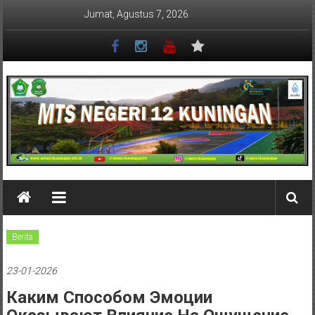
Lompat
Jumat, Agustus 7, 2026
ke
konten
MTSN
12
KUNINGAN
Berita
23-01-2026
Каким Способом Эмоции