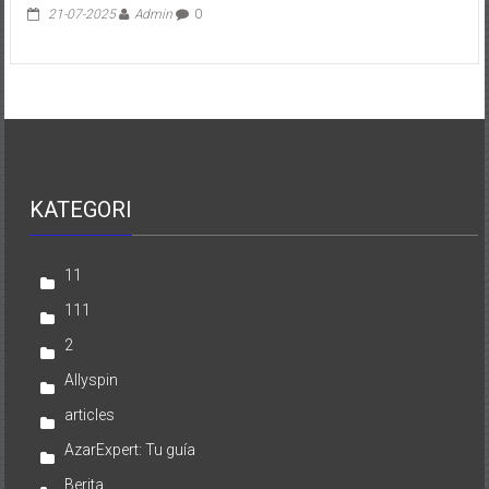
21-07-2025
Admin
0
KATEGORI
11
111
2
Allyspin
articles
AzarExpert: Tu guía
Berita