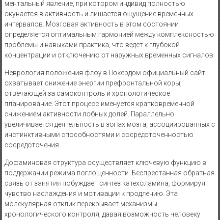
ментальный явление, при котором индивид полностью
окунается в активность и лишается ощущение временных
интервалов. Мозговая активность в этом состоянии
определяется оптимальным гармонией между комплексностью
проблемы и навыками практика, что ведет к глубокой
концентрации и отключению от наружных временных сигналов.
Неврология положения флоу в Покердом официальный сайт
охватывает снижение энергии префронтальной коры,
отвечающей за самоконтроль и хронологическое
планирование. Этот процесс именуется кратковременной
снижением активности лобных долей. Параллельно
увеличивается деятельность в зонах мозга, ассоциированных с
инстинктивными способностями и сосредоточенностью
сосредоточения.
Дофаминовая структура осуществляет ключевую функцию в
поддержании режима поглощенности. Беспрестанная обратная
связь от занятия побуждает синтез катехоламина, формируя
чувство наслаждения и мотивации к продлению. Эта
молекулярная отклик перекрывает механизмы
хронологического контроля, давая возможность человеку