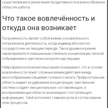
существования и увеличения продуктивности в разнообразных
областях работы.
Что такое вовлечённость и
откуда она возникает
Погруженность являет собой режим основательного
погружения в деятельность, когда индивид абсолютно
сосредоточен на текущем периоде. Такое душевное режим
характеризуется повышенным степенью концентрации, личной
побуждением и чувством контроля над текущим.
Нейрофизиологические изыскания показывают, что в основе
вовлечённости лежат сложные взаимодействия между
многообразными секциями головного мозга. Префронтальная
область ведает за удержание концентрации, чувственная
система создает эмоциональную составляющую, а
воспринимающие области анализируют поступающую
информацию. 1xbet исполняет главную роль в согласовании
этих процессов.