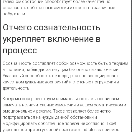
телесном состоянии способствует более качественно
осознавать собственные эмоции и ответы на различные
побудители.
Отчего сознательность
укрепляет включение в
процесс
Осознанность составляет собой возможность быть в текущем
мгновении, наблюдая за текущим без оценок и заключений.
Указанный способность непосредственно ассоциирован с
качеством душевных восприятий и степенью погружения в
деятельность.
Когда мы совершенствуем внимательность, мы осваиваем
замечать незначительные изменения в нашем соматическом и
эмоциональном режиме. Такое позволяет более четко
подстраиваться на нужды данной обстановки и
модифицировать собственное поведение согласно. 1xbet
укрепляется при регулярной практике mindfulness-приемов.