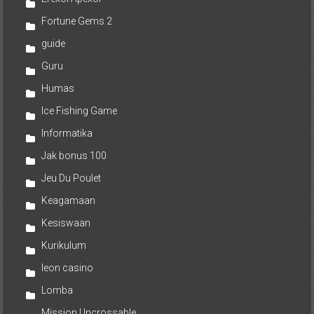
Fortune Gems 2
guide
Guru
Humas
Ice Fishing Game
Informatika
Jak bonus 100
Jeu Du Poulet
Keagamaan
Kesiswaan
Kurikulum
leon casino
Lomba
Mission Uncrossable