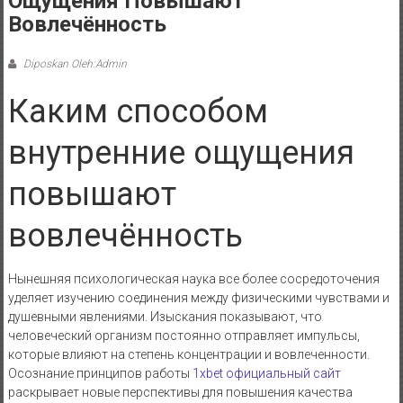
Ощущения Повышают
Вовлечённость
Diposkan Oleh:Admin
Каким способом
внутренние ощущения
повышают
вовлечённость
Нынешняя психологическая наука все более сосредоточения
уделяет изучению соединения между физическими чувствами и
душевными явлениями. Изыскания показывают, что
человеческий организм постоянно отправляет импульсы,
которые влияют на степень концентрации и вовлеченности.
Осознание принципов работы
1xbet официальный сайт
раскрывает новые перспективы для повышения качества