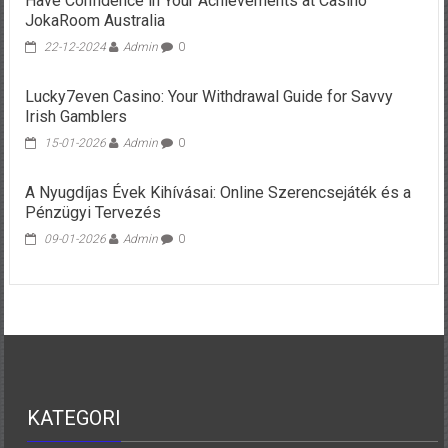
Have Confidence in Your Achievements at Casino
JokaRoom Australia
22-12-2024
Admin
0
Lucky7even Casino: Your Withdrawal Guide for Savvy
Irish Gamblers
15-01-2026
Admin
0
A Nyugdíjas Évek Kihívásai: Online Szerencsejáték és a
Pénzügyi Tervezés
09-01-2026
Admin
0
KATEGORI