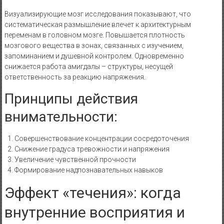
Визуализирующие мозг исследования показывают, что
систематическая размышление влечет к архитектурным
переменам в головном мозге. Повышается плотность
мозгового вещества в зонах, связанных с изучением,
запоминанием и душевной контролем. Одновременно
снижается работа амигдалы – структуры, несущей
ответственность за реакцию напряжения.
Принципы действия
внимательности:
Совершенствование концентрации сосредоточения
Снижение градуса тревожности и напряжения
Увеличение чувственной прочности
Формирование надпознавательных навыков
Эффект «течения»: когда
внутренние восприятия и