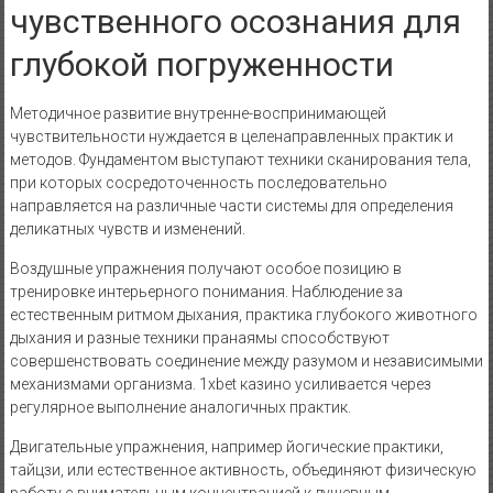
чувственного осознания для
глубокой погруженности
Методичное развитие внутренне-воспринимающей
чувствительности нуждается в целенаправленных практик и
методов. Фундаментом выступают техники сканирования тела,
при которых сосредоточенность последовательно
направляется на различные части системы для определения
деликатных чувств и изменений.
Воздушные упражнения получают особое позицию в
тренировке интерьерного понимания. Наблюдение за
естественным ритмом дыхания, практика глубокого животного
дыхания и разные техники пранаямы способствуют
совершенствовать соединение между разумом и независимыми
механизмами организма. 1xbet казино усиливается через
регулярное выполнение аналогичных практик.
Двигательные упражнения, например йогические практики,
тайцзи, или естественное активность, объединяют физическую
работу с внимательным концентрацией к душевным