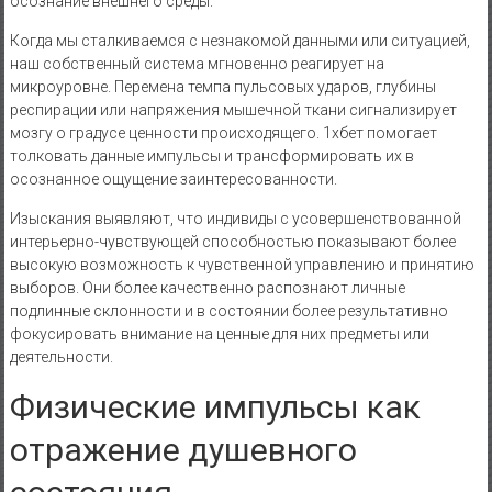
осознание внешнего среды.
Когда мы сталкиваемся с незнакомой данными или ситуацией,
наш собственный система мгновенно реагирует на
микроуровне. Перемена темпа пульсовых ударов, глубины
респирации или напряжения мышечной ткани сигнализирует
мозгу о градусе ценности происходящего. 1хбет помогает
толковать данные импульсы и трансформировать их в
осознанное ощущение заинтересованности.
Изыскания выявляют, что индивиды с усовершенствованной
интерьерно-чувствующей способностью показывают более
высокую возможность к чувственной управлению и принятию
выборов. Они более качественно распознают личные
подлинные склонности и в состоянии более результативно
фокусировать внимание на ценные для них предметы или
деятельности.
Физические импульсы как
отражение душевного