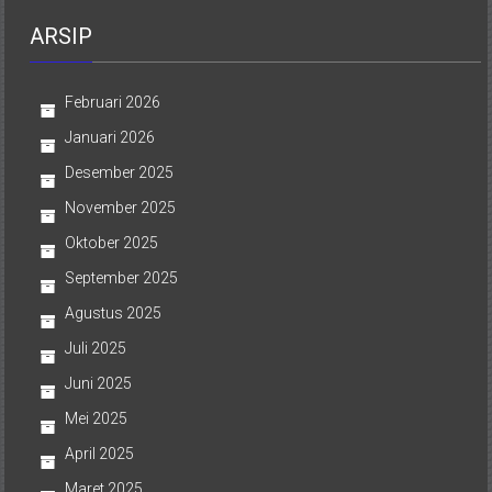
ARSIP
Februari 2026
Januari 2026
Desember 2025
November 2025
Oktober 2025
September 2025
Agustus 2025
Juli 2025
Juni 2025
Mei 2025
April 2025
Maret 2025