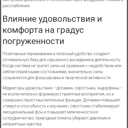
расслабление.
Влияние удовольствия и
комфорта на градус
погруженности
Позитивные переживания и телесный удобство создают
оптимальную базу для серьезного вхождения в деятельность.
Когда система не тратит силы на сражение с неудобством или
неблагоприятными состояниями, значительно силы
сохраняется для фокусировки и творческой активности.
Медиаторы удовольствия – допамин, серотонин, эндорфины –
не исключительно формируют приятные восприятия, но и
совершенствуют мыслительные функции. Допамин повышает
стимул и способность к изучению, серотонин стабилизирует
эмоциональный фон и повышает межличностное
сотрудничество, природные опиаты убирают давление и
неприятные чувства.