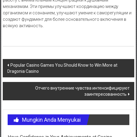
механизмам. Эти приемы улучшают координацию между
организмом и сознанием, улучшают умение к саморегуляции и
создают фундамент для более основательного включения в
всякую активность.
Navigasi
Popular Casino Games You Should Know to Win More at
Dragonia Casino
pos
Отчего внутренние чувства интенсифицируют
заинтересованность
Mungkin Anda Menyukai