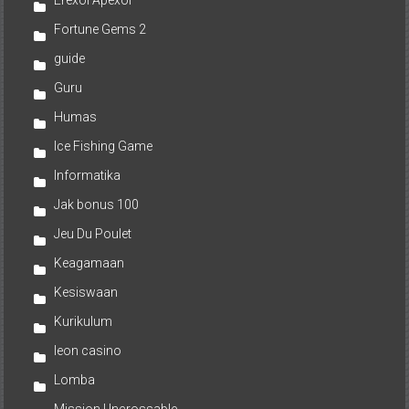
Erexol Apexol
Fortune Gems 2
guide
Guru
Humas
Ice Fishing Game
Informatika
Jak bonus 100
Jeu Du Poulet
Keagamaan
Kesiswaan
Kurikulum
leon casino
Lomba