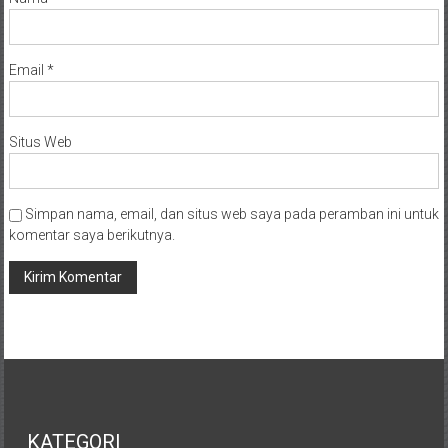
Email
*
Situs Web
Simpan nama, email, dan situs web saya pada peramban ini untuk
komentar saya berikutnya.
KATEGORI