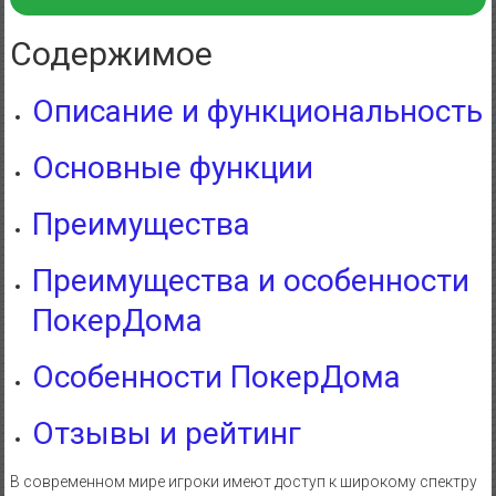
Содержимое
Описание и функциональность
Основные функции
Преимущества
Преимущества и особенности
ПокерДома
Особенности ПокерДома
Отзывы и рейтинг
В современном мире игроки имеют доступ к широкому спектру