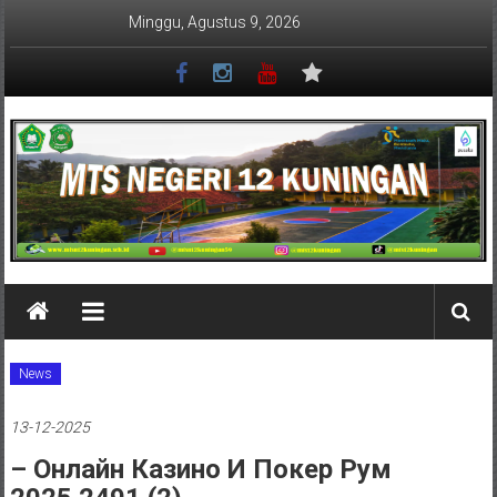
Lompat
Minggu, Agustus 9, 2026
ke
konten
MTSN
12
KUNINGAN
News
13-12-2025
– Онлайн Казино И Покер Рум