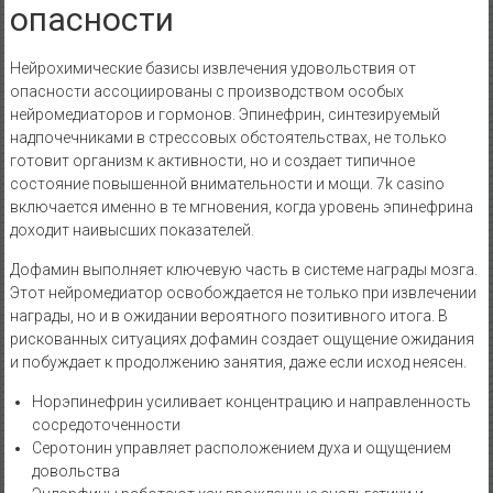
опасности
Нейрохимические базисы извлечения удовольствия от
опасности ассоциированы с производством особых
нейромедиаторов и гормонов. Эпинефрин, синтезируемый
надпочечниками в стрессовых обстоятельствах, не только
готовит организм к активности, но и создает типичное
состояние повышенной внимательности и мощи. 7k casino
включается именно в те мгновения, когда уровень эпинефрина
доходит наивысших показателей.
Дофамин выполняет ключевую часть в системе награды мозга.
Этот нейромедиатор освобождается не только при извлечении
награды, но и в ожидании вероятного позитивного итога. В
рискованных ситуациях дофамин создает ощущение ожидания
и побуждает к продолжению занятия, даже если исход неясен.
Норэпинефрин усиливает концентрацию и направленность
сосредоточенности
Серотонин управляет расположением духа и ощущением
довольства