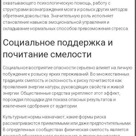
охватывающего психологическую помощь, работу с
структурами вознаграждения мозга и розыск других методов
обретения довольства. Значительную роль исполняет
становление навыков эмоциональной управления и
складывание нормальных способов превозможения стресса.
Социальное поддержка и
почитание смелости
Социальное восприятие опасности серьезно влияет на личную
побуждение к розыску ярких переживаний. Во множественных
традициях смелость и склонность к риску почитаются как
проявления энергии натуры, руководящих свойств и живой
энергии. Общественные средства укрепляют этот эффект,
порождая площадки для показа опасных результатов и
извлечения одобрения от аудитории.
Культурные нормы назначают, какие формы риска
рассматриваются приемлемыми или даже предпочтительными.
В определенных сообществах физическая смелость является
основой общественного положения, в других почитается