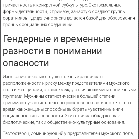
причастность к конкретной субкультуре. Экстремальные
формы деятельности, к примеру, зачастую создают группы
соратников, где деление риска делается базой для образования
прочных социальных соединений.
Гендерные и временные
разности в понимании
опасности
Изыскания выявляют существенные различия в
расположенности к риску между представителями мужского
пола и женщинами, а также между отличающимися временными
группами. Мужчины статистически в большей степени
принимают участие в телесно рискованных активностях, в то
время как женщины способны выбирать чувственные или
социальные типы опасности. Эти отличия обладают как
биологические, так и общественно-культурные основания.
Тестостерон, доминирующий у представителей мужского пола,