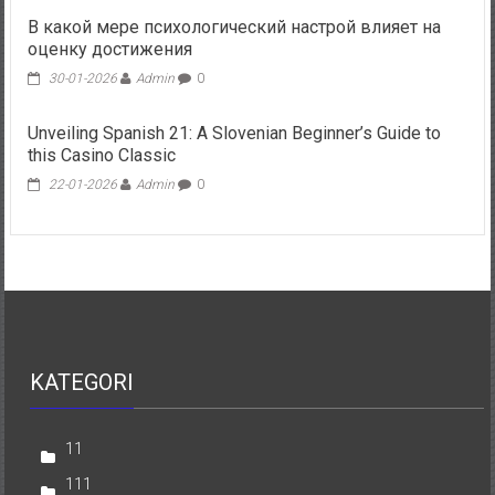
В какой мере психологический настрой влияет на
оценку достижения
30-01-2026
Admin
0
Unveiling Spanish 21: A Slovenian Beginner’s Guide to
this Casino Classic
22-01-2026
Admin
0
KATEGORI
11
111