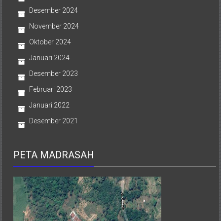
Desember 2024
November 2024
Oktober 2024
Januari 2024
Desember 2023
Februari 2023
Januari 2022
Desember 2021
PETA MADRASAH