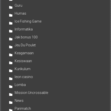
Guru
Humas
Ice Fishing Game
Informatika
Jak bonus 100
Jeu Du Poulet
Keagamaan
Kesiswaan
Kurikulum
leon casino
Lomba
Mission Uncrossable
News
Parimatch