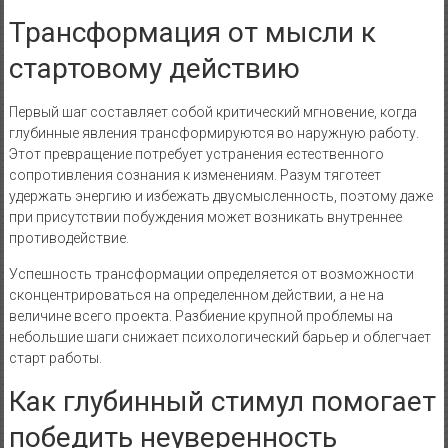
Трансформация от мысли к
стартовому действию
Первый шаг составляет собой критический мгновение, когда
глубинные явления трансформируются во наружную работу.
Этот превращение потребует устранения естественного
сопротивления сознания к изменениям. Разум тяготеет
удержать энергию и избежать двусмысленность, поэтому даже
при присутствии побуждения может возникать внутреннее
противодействие.
Успешность трансформации определяется от возможности
сконцентрироваться на определенном действии, а не на
величине всего проекта. Разбиение крупной проблемы на
небольшие шаги снижает психологический барьер и облегчает
старт работы.
Как глубинный стимул помогает
победить неуверенность