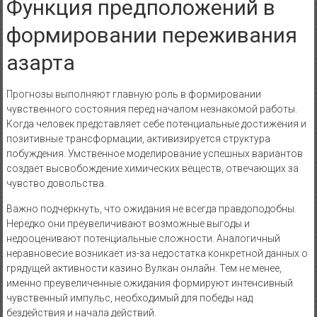
Функция предположений в
формировании переживания
азарта
Прогнозы выполняют главную роль в формировании
чувственного состояния перед началом незнакомой работы.
Когда человек представляет себе потенциальные достижения и
позитивные трансформации, активизируется структура
побуждения. Умственное моделирование успешных вариантов
создает высвобождение химических веществ, отвечающих за
чувство довольства.
Важно подчеркнуть, что ожидания не всегда правдоподобны.
Нередко они преувеличивают возможные выгоды и
недооценивают потенциальные сложности. Аналогичный
неравновесие возникает из-за недостатка конкретной данных о
грядущей активности казино Вулкан онлайн. Тем не менее,
именно преувеличенные ожидания формируют интенсивный
чувственный импульс, необходимый для победы над
бездействия и начала действий.