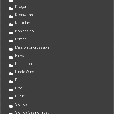
Keagamaan
Kesiswaan
Kurikulum
leon casino
Lomba
Mission Uncrossable
News
Parimatch
Pinata Wins
Post
Profil
Public
Slottica
Slottica Casino Trust