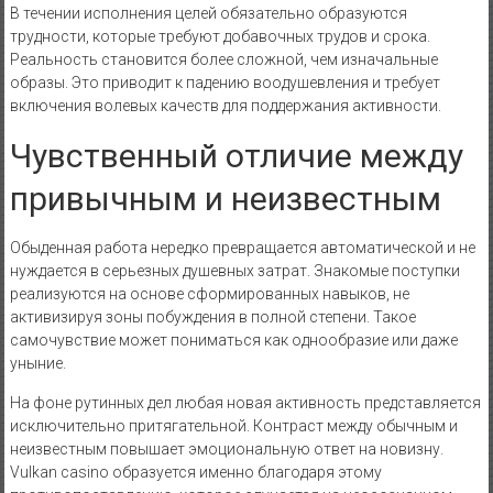
В течении исполнения целей обязательно образуются
трудности, которые требуют добавочных трудов и срока.
Реальность становится более сложной, чем изначальные
образы. Это приводит к падению воодушевления и требует
включения волевых качеств для поддержания активности.
Чувственный отличие между
привычным и неизвестным
Обыденная работа нередко превращается автоматической и не
нуждается в серьезных душевных затрат. Знакомые поступки
реализуются на основе сформированных навыков, не
активизируя зоны побуждения в полной степени. Такое
самочувствие может пониматься как однообразие или даже
уныние.
На фоне рутинных дел любая новая активность представляется
исключительно притягательной. Контраст между обычным и
неизвестным повышает эмоциональную ответ на новизну.
Vulkan casino образуется именно благодаря этому