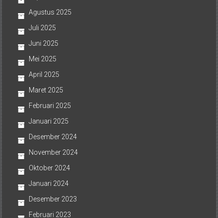
Agustus 2025
Juli 2025
Juni 2025
Mei 2025
April 2025
Maret 2025
Februari 2025
Januari 2025
Desember 2024
November 2024
Oktober 2024
Januari 2024
Desember 2023
Februari 2023