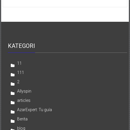
KATEGORI
11
111
2
Allyspin
articles
AzarExpert: Tu guía
Berita
blog