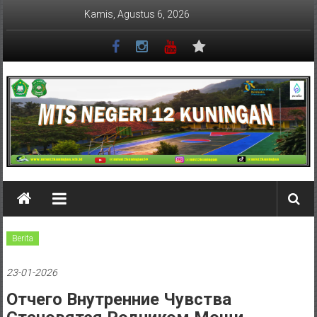
Lompat
Kamis, Agustus 6, 2026
ke
konten
MTSN
12
KUNINGAN
Berita
23-01-2026
Отчего Внутренние Чувства