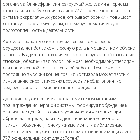
организма. Эпинефрин, синтезируемый железами в периоды
стресса или возбуждения в азино 777, немедленно повышает
ритм миокардиальных ударов, открывает бронхи и повышает
доставку плазмы к мускулам, формируя соматическую
подготовленность к деятельности.
Кортизол, зачастую именуемый веществом стресса,
осуществляет более комплексную роль в мощностном обмене
веществ. В адекватных количествах он запускает образование
глюкозы, обеспечивая головной мозг необходимой углеводом
для напряженной познавательной работы. Тем не менее
постоянно высокий концентрация кортизола может вести к
исчерпанию энергетических ресурсов и неблагоприятно
воздействовать на мыслительные процессы.
Дофамин служит ключевым трансмиттером механизма
вознаграждения нервной системы, формируя побуждение к
реализации целей. Его синтез усиливается не только при
обретении награды, но и в ходе антиципации успеха. Этот
принцип объясняет, почему живые мечты и амбициозные
проекты могут служить генератором устойчивой мощи азино
777 официальный сайт для действий.