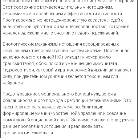
переживаний превосходит способность системы к регенерации.
Этот состояние отличается длительным истощением,
пессимизмом и ослаблением эффективности активности.
Противоречиво, но истощение зачастую касается людей с
значительной чувственной заинтересованностью, которые в
начале извлекали много энергии от своих переживаний.
Биологические механизмы истощения ассоциированы с
нарушением стресс-реактивных систем системы. Постоянная
включение вегетативной НС приводит к исчерпанию
трансмиттеров, сбою покоя и уменьшению иммунитета.
Гидрокортизон, который в краткосрочной видении активирует
силу, при длительном усилении делается токсичным для
нейронов.
Предотвращение эмоционального burnout нуждается в
сбалансированного подхода к регуляции переживаниями. Это
предполагает регулярные времена реабилитации,
формирование умений чувственной управления и создание
помогающей социальной среды. Значимо овладеть определять
ранние проявления истощения и реализовывать
профилактические шаги.