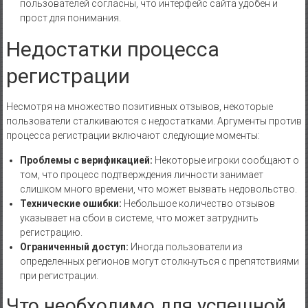
пользователей согласны, что интерфейс сайта удобен и
прост для понимания.
Недостатки процесса
регистрации
Несмотря на множество позитивных отзывов, некоторые
пользователи сталкиваются с недостатками. Аргументы против
процесса регистрации включают следующие моменты:
Проблемы с верификацией:
Некоторые игроки сообщают о
том, что процесс подтверждения личности занимает
слишком много времени, что может вызвать недовольство.
Технические ошибки:
Небольшое количество отзывов
указывает на сбои в системе, что может затруднить
регистрацию.
Ограниченный доступ:
Иногда пользователи из
определенных регионов могут столкнуться с препятствиями
при регистрации.
Что необходимо для успешной