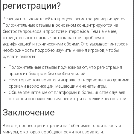
регистрации?
Реакция пользователей на процесс регистрации варьируется.
Положительные отзывы в основном концентрируются на
быстроте процесса и простоте интерфейса. Тем не менее,
отрицательные отзывы часто касаются проблем с
верификацией и техническими сбоями. Это вызывает интерес и
необходимость подробно изучить мнения игроков, чтобы
сделать выводы:
Положительные отзывы подчеркивают, что регистрация
проходит быстро и без особых усилий.
Некоторые пользователи выражают недовольство долгими
сроками верификации, мешающими начать игры.
Общее впечатление от платформы в большинстве случаев
остаётся положительным, несмотря на мелкие недостатки.
Заключение
В итоге, процесс регистрации на 1хбет имеет свои плюсы и
минусы, о которых сообщают сами пользователи.