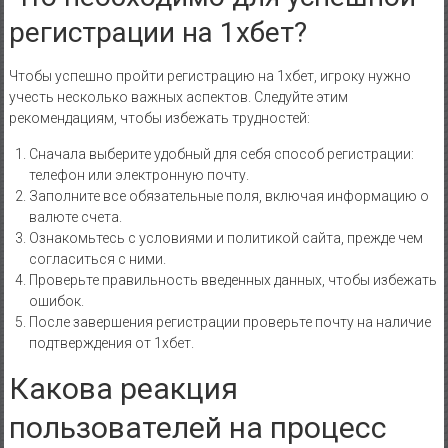
регистрации на 1хбет?
Чтобы успешно пройти регистрацию на 1хбет, игроку нужно
учесть несколько важных аспектов. Следуйте этим
рекомендациям, чтобы избежать трудностей:
Сначала выберите удобный для себя способ регистрации:
телефон или электронную почту.
Заполните все обязательные поля, включая информацию о
валюте счета.
Ознакомьтесь с условиями и политикой сайта, прежде чем
согласиться с ними.
Проверьте правильность введенных данных, чтобы избежать
ошибок.
После завершения регистрации проверьте почту на наличие
подтверждения от 1хбет.
Какова реакция
пользователей на процесс