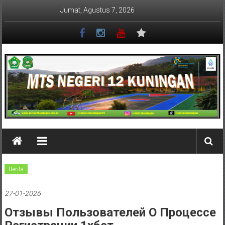
Lompat
Jumat, Agustus 7, 2026
ke
konten
MTSN
12
KUNINGAN
Berita
27-01-2026
Отзывы Пользователей О Процессе