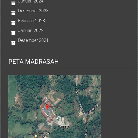
Januari 2024
Desember 2023
Februari 2023
Januari 2022
Desember 2021
PETA MADRASAH