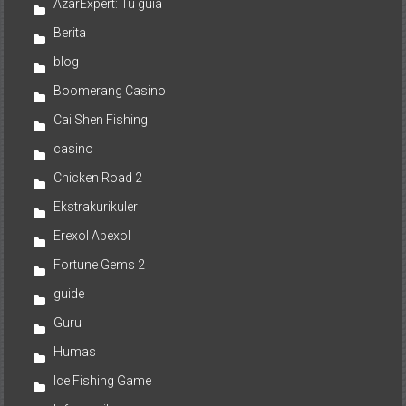
AzarExpert: Tu guía
Berita
blog
Boomerang Casino
Cai Shen Fishing
casino
Chicken Road 2
Ekstrakurikuler
Erexol Apexol
Fortune Gems 2
guide
Guru
Humas
Ice Fishing Game