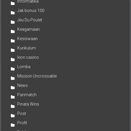
Informatika
Jak bonus 100
Jeu Du Poulet
Keagamaan
Kesiswaan
Kurikulum
leon casino
Lomba
Mission Uncrossable
News
Parimatch
Pinata Wins
Post
Profil