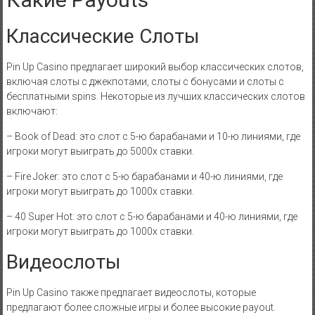
Классические Слоты
Pin Up Casino предлагает широкий выбор классических слотов,
включая слоты с джекпотами, слоты с бонусами и слоты с
бесплатными spins. Некоторые из лучших классических слотов
включают:
– Book of Dead: это слот с 5-ю барабанами и 10-ю линиями, где
игроки могут выиграть до 5000x ставки.
– Fire Joker: это слот с 5-ю барабанами и 40-ю линиями, где
игроки могут выиграть до 1000x ставки.
– 40 Super Hot: это слот с 5-ю барабанами и 40-ю линиями, где
игроки могут выиграть до 1000x ставки.
Видеослоты
Pin Up Casino также предлагает видеослоты, которые
предлагают более сложные игры и более высокие payout.