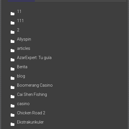
11
111
2
Allyspin
articles
AzarExpert: Tu guía
Berita
blog
Boomerang Casino
Cai Shen Fishing
casino
Chicken Road 2
Ekstrakurikuler