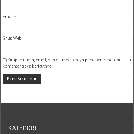
Email
*
Situs Web
Simpan nama, email, dan situs web saya pada peramban ini untuk
komentar saya berikutnya.
KATEGORI