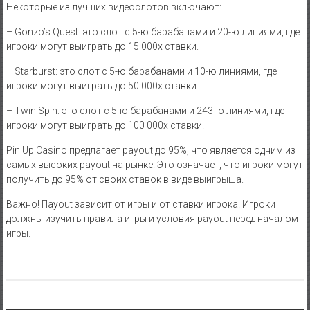
Некоторые из лучших видеослотов включают:
– Gonzo’s Quest: это слот с 5-ю барабанами и 20-ю линиями, где
игроки могут выиграть до 15 000x ставки.
– Starburst: это слот с 5-ю барабанами и 10-ю линиями, где
игроки могут выиграть до 50 000x ставки.
– Twin Spin: это слот с 5-ю барабанами и 243-ю линиями, где
игроки могут выиграть до 100 000x ставки.
Pin Up Casino предлагает payout до 95%, что является одним из
самых высоких payout на рынке. Это означает, что игроки могут
получить до 95% от своих ставок в виде выигрыша.
Важно! Пayout зависит от игры и от ставки игрока. Игроки
должны изучить правила игры и условия payout перед началом
игры.