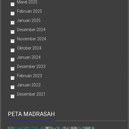
Maret 2025
Februari 2025
Januari 2025
Desember 2024
November 2024
Oktober 2024
Januari 2024
Desember 2023
Februari 2023
Januari 2022
Desember 2021
PETA MADRASAH