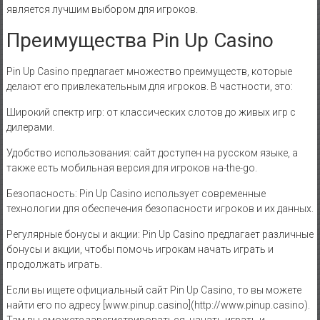
является лучшим выбором для игроков.
Преимущества Pin Up Casino
Pin Up Casino предлагает множество преимуществ, которые
делают его привлекательным для игроков. В частности, это:
Широкий спектр игр: от классических слотов до живых игр с
дилерами.
Удобство использования: сайт доступен на русском языке, а
также есть мобильная версия для игроков на-the-go.
Безопасность: Pin Up Casino использует современные
технологии для обеспечения безопасности игроков и их данных.
Регулярные бонусы и акции: Pin Up Casino предлагает различные
бонусы и акции, чтобы помочь игрокам начать играть и
продолжать играть.
Если вы ищете официальный сайт Pin Up Casino, то вы можете
найти его по адресу [www.pinup.casino](http://www.pinup.casino).
Там вы сможете зарегистрироваться, начать играть и