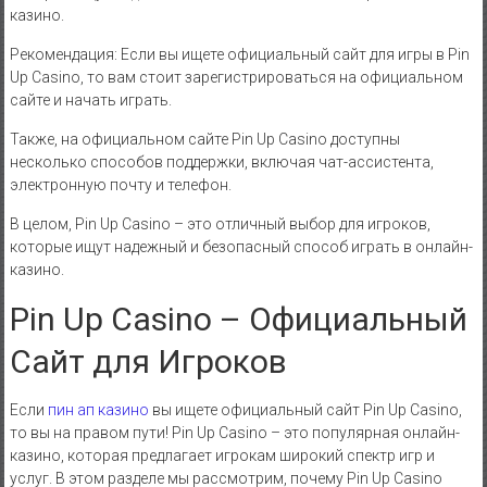
казино.
Рекомендация: Если вы ищете официальный сайт для игры в Pin
Up Casino, то вам стоит зарегистрироваться на официальном
сайте и начать играть.
Также, на официальном сайте Pin Up Casino доступны
несколько способов поддержки, включая чат-ассистента,
электронную почту и телефон.
В целом, Pin Up Casino – это отличный выбор для игроков,
которые ищут надежный и безопасный способ играть в онлайн-
казино.
Pin Up Casino – Официальный
Сайт для Игроков
Если
пин ап казино
вы ищете официальный сайт Pin Up Casino,
то вы на правом пути! Pin Up Casino – это популярная онлайн-
казино, которая предлагает игрокам широкий спектр игр и
услуг. В этом разделе мы рассмотрим, почему Pin Up Casino