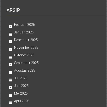
ARSIP
Februari 2026
Januari 2026
Desember 2025
November 2025
Oktober 2025
September 2025
Agustus 2025
Juli 2025
Juni 2025
Mei 2025
April 2025