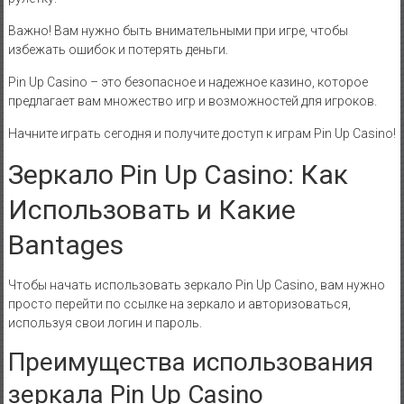
Важно! Вам нужно быть внимательными при игре, чтобы
избежать ошибок и потерять деньги.
Pin Up Casino – это безопасное и надежное казино, которое
предлагает вам множество игр и возможностей для игроков.
Начните играть сегодня и получите доступ к играм Pin Up Casino!
Зеркало Pin Up Casino: Как
Использовать и Какие
Вantages
Чтобы начать использовать зеркало Pin Up Casino, вам нужно
просто перейти по ссылке на зеркало и авторизоваться,
используя свои логин и пароль.
Преимущества использования
зеркала Pin Up Casino