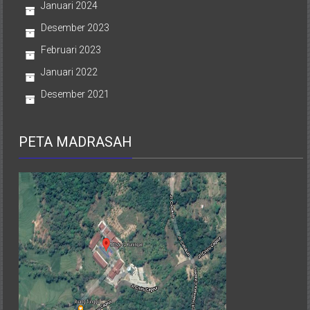
Januari 2024
Desember 2023
Februari 2023
Januari 2022
Desember 2021
PETA MADRASAH