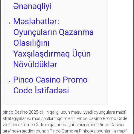
Ənənəqliyi
Məsləhətlər:
Oyunçuların Qazanma
Olasılığını
Yaxşılaşdırmaq Üçün
Növüldüklər
Pinco Casino Promo
Code İstifadəsi
pinco
Casino 2025-ci ilin qalığı üçün məsuliyyətli oyunçulara məxfi
strategiyalar və məsləhətlər təqdim edir. Pinco Casino Promo Code
və Pinco Promo Code ilə qazanma şansınızı artırın. Pinco Casino
tərəfindən təqdim olunan Pinco Game və Pinko Az oyunları ilə məxfi