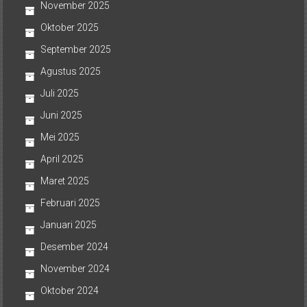
November 2025
Oktober 2025
September 2025
Agustus 2025
Juli 2025
Juni 2025
Mei 2025
April 2025
Maret 2025
Februari 2025
Januari 2025
Desember 2024
November 2024
Oktober 2024