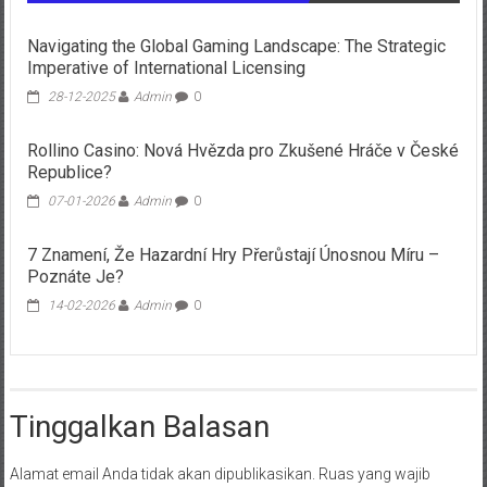
Navigating the Global Gaming Landscape: The Strategic
Imperative of International Licensing
28-12-2025
Admin
0
Rollino Casino: Nová Hvězda pro Zkušené Hráče v České
Republice?
07-01-2026
Admin
0
7 Znamení, Že Hazardní Hry Přerůstají Únosnou Míru –
Poznáte Je?
14-02-2026
Admin
0
Tinggalkan Balasan
Alamat email Anda tidak akan dipublikasikan.
Ruas yang wajib