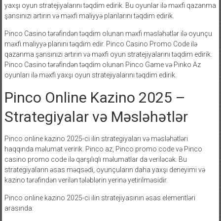
yaxşı oyun stratejiyalarını təqdim edirik. Bu oyunlar ilə məxfi qazanma
şansınızı artırın və məxfi maliyyə planlarını təqdim edirik.
Pinco Casino tərəfindən təqdim olunan məxfi məsləhətlər ilə oyunçu
məxfi maliyyə planını təqdim edir. Pinco Casino Promo Code ilə
qazanma şansınızı artırın və məxfi oyun stratejiyalarını təqdim edirik.
Pinco Casino tərəfindən təqdim olunan Pinco Game və Pinko Az
oyunları ilə məxfi yaxşı oyun stratejiyalarını təqdim edirik.
Pinco Online Kazino 2025 –
Strategiyalar və Məsləhətlər
Pinco online kazino 2025-ci ilin strategiyaları və məsləhətləri
haqqında məlumat veririk. Pinco az, Pinco promo code və Pinco
casino promo code ilə qarşılıqlı məlumatlar da veriləcək. Bu
strategiyaların əsas məqsədi, oyunçuların daha yaxşı deneyimi və
kazino tərəfindən verilən tələblərin yerinə yetirilməsidir.
Pinco online kazino 2025-ci ilin stratejiyasının əsas elementləri
arasında: