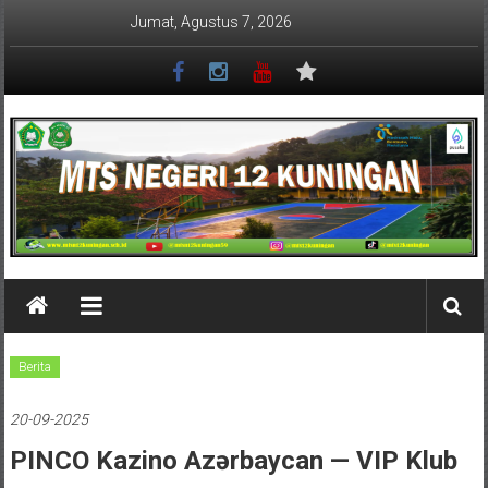
Lompat
Jumat, Agustus 7, 2026
ke
konten
MTSN
12
KUNINGAN
Berita
20-09-2025
PINCO Kazino Azərbaycan — VIP Klub