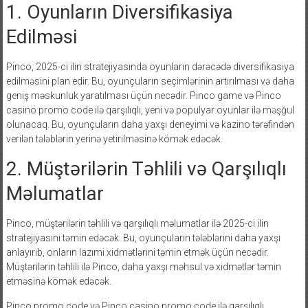
1. Oyunların Diversifikasiya
Edilməsi
Pinco, 2025-ci ilin stratejiyasında oyunların dərəcədə diversifikasiya
edilməsini plan edir. Bu, oyunçuların seçimlərinin artırılması və daha
geniş məskunluk yaratılması üçün necədir. Pinco game və Pinco
casino promo code ilə qarşılıqlı, yeni və populyar oyunlar ilə məşğul
olunacaq. Bu, oyunçuların daha yaxşı deneyimi və kazino tərəfindən
verilən tələblərin yerinə yetirilməsinə kömək edəcək.
2. Müştərilərin Təhlili və Qarşılıqlı
Məlumatlar
Pinco, müştərilərin təhlili və qarşılıqlı məlumatlar ilə 2025-ci ilin
stratejiyasını təmin edəcək. Bu, oyunçuların tələblərini daha yaxşı
anlayırıb, onların lazımi xidmətlərini təmin etmək üçün necədir.
Müştərilərin təhlili ilə Pinco, daha yaxşı məhsul və xidmətlər təmin
etməsinə kömək edəcək.
Pinco promo code və Pinco casino promo code ilə qarşılıqlı,