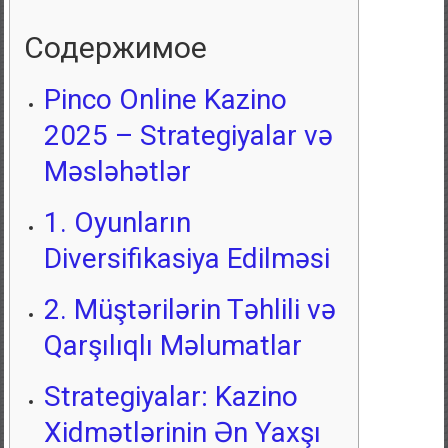
Содержимое
Pinco Online Kazino
2025 – Strategiyalar və
Məsləhətlər
1. Oyunların
Diversifikasiya Edilməsi
2. Müştərilərin Təhlili və
Qarşılıqlı Məlumatlar
Strategiyalar: Kazino
Xidmətlərinin Ən Yaxşı