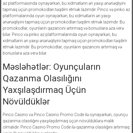
az platformasında oynayarkən, bu xidmətlərin ən yaxşı ənənəqliyini
tapmaq üçün promokodları təqdim etmək lazımdır. Pinco və pinko az
platformalarında oyun oynayarkən, bu xidmətlərin ən yaxşı
ənənəqliyini tapmaq üçün promokodları təqdim etmək lazımdır. Bu
promokodlar, oyunların qazancını artırmaq və bonuslara əza verə
bilər. Pinco və pinko az platformalarında oyun oynayarkən, bu
xidmətlərin ən yaxşı ənənəqliyini tapmaq üçün promokodları təqdim
etmək lazımdır. Bu promokodlar, oyunların qazancını artırmaq və
bonuslara əza verə bilər.
Məsləhətlər: Oyunçuların
Qazanma Olasılığını
Yaxşılaşdırmaq Üçün
Növüldüklər
Pinco Casino və Pinco Casino Promo Code ilə oynayarkən, oyunçu
qazanma olasılığını yaxşılaşdırmaq üçün növüldüklərə malik
olmalıdır. Pinco Casino Promo Code ilə qazanma olasılığını artırmaq