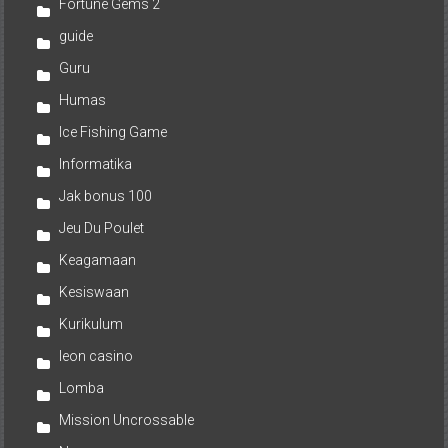
Fortune Gems 2
guide
Guru
Humas
Ice Fishing Game
Informatika
Jak bonus 100
Jeu Du Poulet
Keagamaan
Kesiswaan
Kurikulum
leon casino
Lomba
Mission Uncrossable