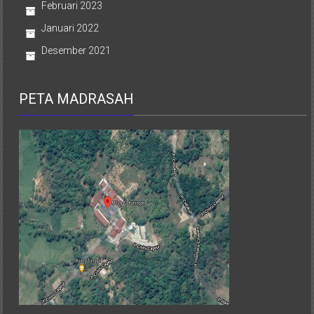
Februari 2023
Januari 2022
Desember 2021
PETA MADRASAH