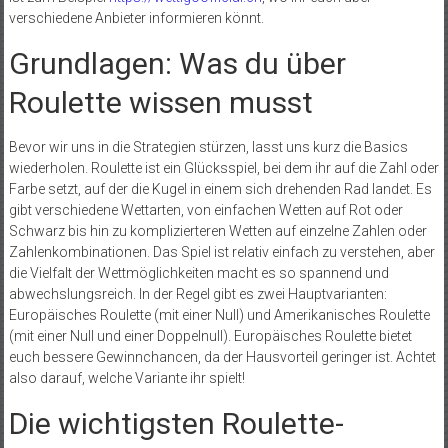
verschiedene Anbieter informieren könnt.
Grundlagen: Was du über
Roulette wissen musst
Bevor wir uns in die Strategien stürzen, lasst uns kurz die Basics
wiederholen. Roulette ist ein Glücksspiel, bei dem ihr auf die Zahl oder
Farbe setzt, auf der die Kugel in einem sich drehenden Rad landet. Es
gibt verschiedene Wettarten, von einfachen Wetten auf Rot oder
Schwarz bis hin zu komplizierteren Wetten auf einzelne Zahlen oder
Zahlenkombinationen. Das Spiel ist relativ einfach zu verstehen, aber
die Vielfalt der Wettmöglichkeiten macht es so spannend und
abwechslungsreich. In der Regel gibt es zwei Hauptvarianten:
Europäisches Roulette (mit einer Null) und Amerikanisches Roulette
(mit einer Null und einer Doppelnull). Europäisches Roulette bietet
euch bessere Gewinnchancen, da der Hausvorteil geringer ist. Achtet
also darauf, welche Variante ihr spielt!
Die wichtigsten Roulette-