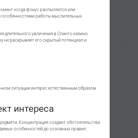
момент когда фокус распыляется или
ен особенностями работы мыслительных
 длительного увлечения в Спинто казино.
у не раскрывает его скрытый потенциал и
анном ситуации интерес естественным образом
ект интереса
предмета. Концентрация создает обстоятельства
идимых особенностей до основных правил.