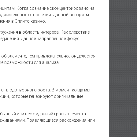
нципам. Когда сознание сконцентрировано на
и удивительные отношения. Данный алгоритм
ения в Спинто казино.
ужения в область интереса. Как следствие
единения. Данное направленное фокус
 элементе, тем привлекательнее он делается.
ие возможности для анализа.
го плодотворного роста. В момент когда мы
кций, которые генерируют оригинальные
обычный или неожиданный грань элемента.
ереживаниями. Появляющиеся расхождения или