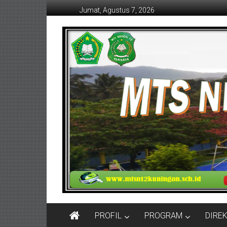
Lompat
Jumat, Agustus 7, 2026
ke
konten
MTSN
12
KUNINGAN
PROFIL
PROGRAM
DIRE