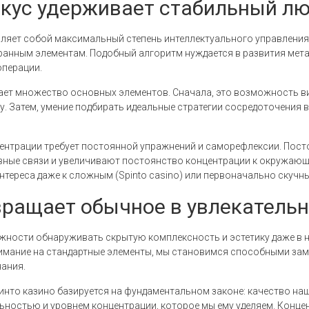
окус удерживает стабильный л
ляет собой максимальный степень интеллектуального управления
ранным элементам. Подобный алгоритм нуждается в развития мет
операции.
ает множество основных элементов. Сначала, это возможность в
. Затем, умение подбирать идеальные стратегии сосредоточения 
нтрации требует постоянной упражнений и саморефлексии. Пост
ные связи и увеличивают постоянство концентрации к окружающ
нтереса даже к сложным (Spinto casino) или первоначально скучн
ращает обычное в увлекатель
ности обнаруживать скрытую комплексность и эстетику даже в 
имание на стандартные элементы, мы становимся способными заме
ания.
нто казино базируется на фундаментальном законе: качество наш
ьностью и уровнем концентрации, которое мы ему уделяем. Конц