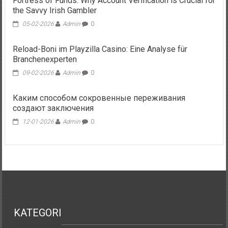
Fortress of Funds: Why Account Verification is Crucial for
the Savvy Irish Gambler
05-02-2026
Admin
0
Reload-Boni im Playzilla Casino: Eine Analyse für
Branchenexperten
09-02-2026
Admin
0
Каким способом сокровенные переживания
создают заключения
12-01-2026
Admin
0
KATEGORI