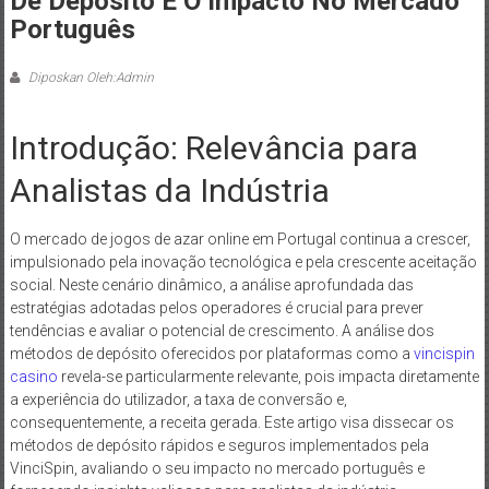
De Depósito E O Impacto No Mercado
Português
Diposkan Oleh:Admin
Introdução: Relevância para
Analistas da Indústria
O mercado de jogos de azar online em Portugal continua a crescer,
impulsionado pela inovação tecnológica e pela crescente aceitação
social. Neste cenário dinâmico, a análise aprofundada das
estratégias adotadas pelos operadores é crucial para prever
tendências e avaliar o potencial de crescimento. A análise dos
métodos de depósito oferecidos por plataformas como a
vincispin
casino
revela-se particularmente relevante, pois impacta diretamente
a experiência do utilizador, a taxa de conversão e,
consequentemente, a receita gerada. Este artigo visa dissecar os
métodos de depósito rápidos e seguros implementados pela
VinciSpin, avaliando o seu impacto no mercado português e