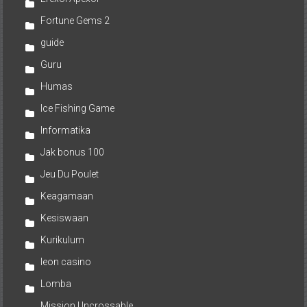
Fortune Gems 2
guide
Guru
Humas
Ice Fishing Game
Informatika
Jak bonus 100
Jeu Du Poulet
Keagamaan
Kesiswaan
Kurikulum
leon casino
Lomba
Mission Uncrossable