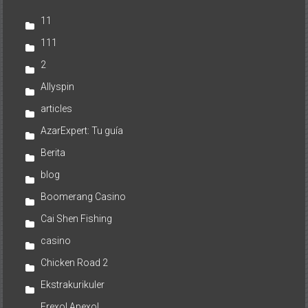
11
111
2
Allyspin
articles
AzarExpert: Tu guía
Berita
blog
Boomerang Casino
Cai Shen Fishing
casino
Chicken Road 2
Ekstrakurikuler
Erexol Apexol